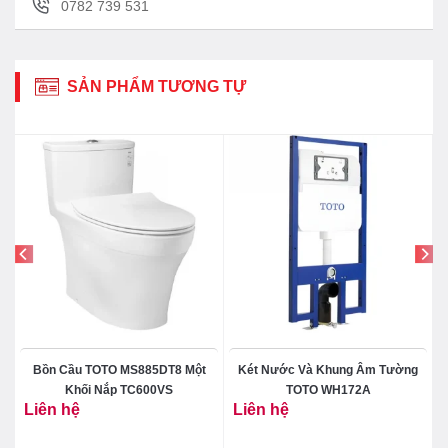
0782 739 531
SẢN PHẨM TƯƠNG TỰ
Bồn Cầu TOTO MS885DT8 Một
Két Nước Và Khung Âm Tường
p
Khối Nắp TC600VS
TOTO WH172A
Liên hệ
Liên hệ