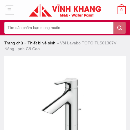
Chuyển
0
đến
nội
Tìm
dung
kiếm:
Trang chủ
»
Thiết bị vệ sinh
»
Vòi Lavabo TOTO TLS01307V
Nóng Lạnh Cổ Cao