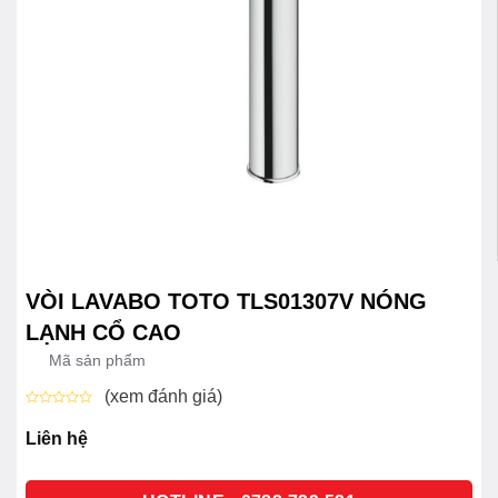
VÒI LAVABO TOTO TLS01307V NÓNG
LẠNH CỔ CAO
Mã sản phẩm
(xem đánh giá)
Được
xếp
Liên hệ
hạng
0
5
sao