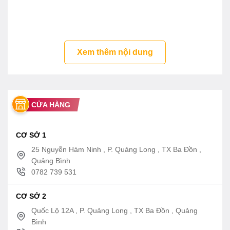
TLS01307V
Video đập hộp vòi chậu nóng lạnh
Toto TLS 01307V
Xem thêm nội dung
CỬA HÀNG
CƠ SỞ 1
25 Nguyễn Hàm Ninh , P. Quảng Long , TX Ba Đồn ,
Quảng Bình
0782 739 531
CƠ SỞ 2
Quốc Lộ 12A , P. Quảng Long , TX Ba Đồn , Quảng
Bình