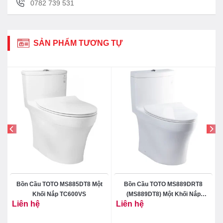
0782 739 531
SẢN PHẨM TƯƠNG TỰ
Bồn Cầu TOTO MS885DT8 Một
Bồn Cầu TOTO MS889DRT8
Khối Nắp TC600VS
(MS889DT8) Một Khối Nắp
Liên hệ
Liên hệ
TC600VS