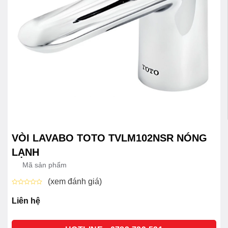
VÒI LAVABO TOTO TVLM102NSR NÓNG
LẠNH
Mã sản phẩm
(xem đánh giá)
Được
xếp
Liên hệ
hạng
0
5
sao