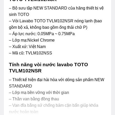
– Bộ sưu tập NEW STANDARD của hãng thiết bị vệ
sinh TOTO
– Vòi Lavabo TOTO TVLM102NSR nóng lạnh (bao
gồm bộ xả, không bao gồm ống thải chữ P)
– Áp lực nước: 0.05MPa ~ 0.75MPa
– Lớp mạ:Nickel Chrome
– Xuất xứ: Việt Nam
– Mã cũ: TVLM102NSS
Tính năng vòi nước lavabo TOTO
TVLM102NSR
– Thiết kế hiện đại hài hòa với dòng sản phẩm NEW
STANDARD
– Lớp mạ bền vững với thời gian
– Thân van bằng đồng thau
– Van đĩa bằng sứ chống bám cặn bẩn giúp khóa
nước hoàn toàn