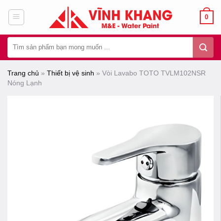
Chuyển
0
đến
nội
Tìm
dung
kiếm:
Trang chủ
»
Thiết bị vệ sinh
»
Vòi Lavabo TOTO TVLM102NSR
Nóng Lạnh