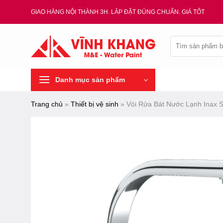
Chuyển
GIAO HÀNG NỘI THÀNH 3H. LẮP ĐẶT ĐÚNG CHUẨN. GIÁ TỐT
đến
nội
Tìm
dung
kiếm:
Danh mục sản phẩm
Trang chủ
»
Thiết bị vệ sinh
»
Vòi Rửa Bát Nước Lạnh Inax 