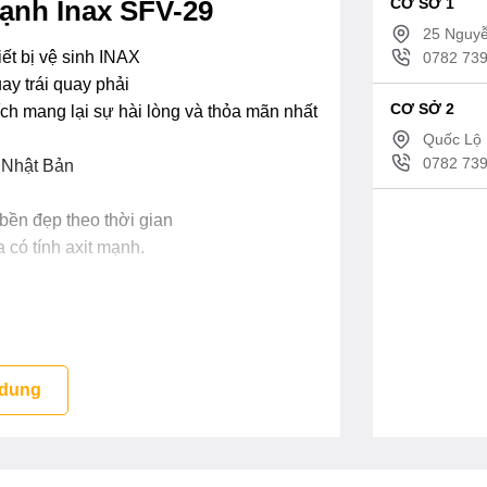
CƠ SỞ 1
lạnh Inax SFV-29
25 Nguyễ
ết bị vệ sinh INAX
0782 739
quay trái quay phải
CƠ SỞ 2
ích mang lại sự hài lòng và thỏa mãn nhất
Quốc Lộ 
0782 739
 Nhật Bản
bền đẹp theo thời gian
 có tính axit mạnh.
 dung