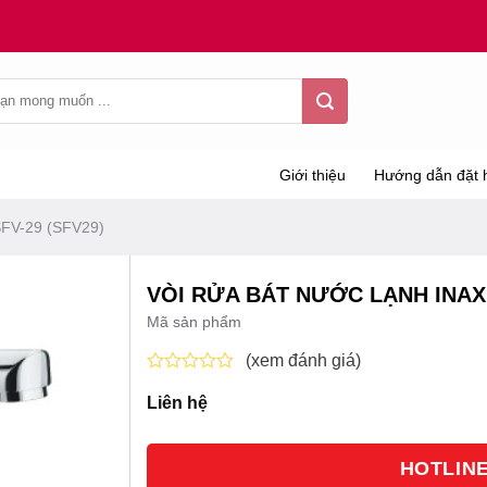
Giới thiệu
Hướng dẫn đặt 
SFV-29 (SFV29)
VÒI RỬA BÁT NƯỚC LẠNH INAX 
Mã sản phẩm
(xem đánh giá)
Được
Liên hệ
xếp
hạng
0
5
HOTLINE 
sao