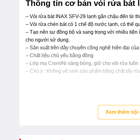
Thông tin cơ bản vòi rửa bát 
– Vòi rửa bát INAX SFV-29 lạnh gắn chậu đến từ thi
– Vòi rửa chén bát có 1 chế độ nước lạnh, có thể 
– Tạo nên sự đồng bộ và sang trọng với nhiều tiện 
cho người sử dụng.
– Sản xuất trên dây chuyền công nghệ hiện đại của
– Chất liệu chủ yếu bằng đồng
– Lớp mạ Crom/Ni sáng bóng, giữ cho vòi rửa luôn 
– Chú ý : Không vệ sinh sản phẩm bằng chất tẩy rửa
Xem thêm nội