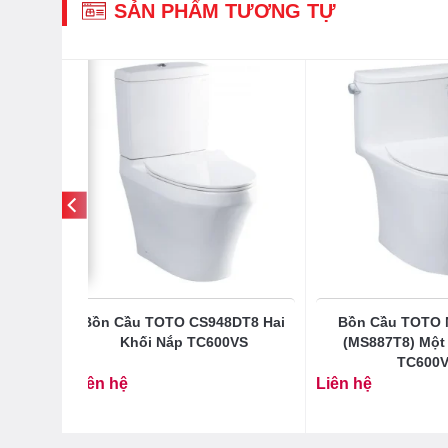
SẢN PHẨM TƯƠNG TỰ
-33%
9VAN
Bồn Cầu TOTO CS948DT8 Hai
Bồn Cầu TOTO
Aqua
Khối Nắp TC600VS
(MS887T8) Một
TC600
Liên hệ
Liên hệ
50.000
₫