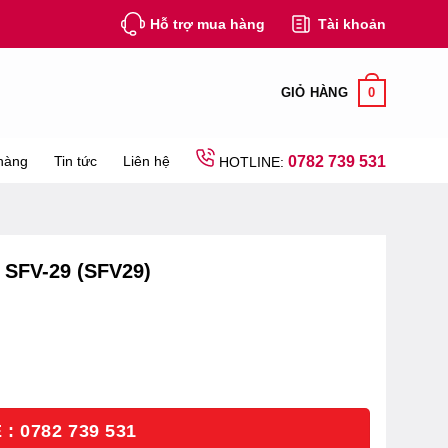
Hỗ trợ mua hàng
Tài khoản
0
GIỎ HÀNG
hàng
Tin tức
Liên hệ
0782 739 531
HOTLINE:
SFV-29 (SFV29)
: 0782 739 531