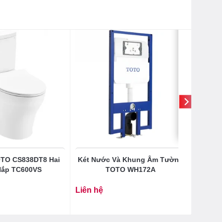
OTO CS838DT8 Hai
Két Nước Và Khung Âm Tường
Nắp TC600VS
TOTO WH172A
Liên hệ