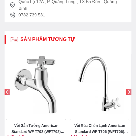
Quốc Lộ 12A , P. Quảng Long , TX Ba Đồn , Quảng
Bình
0782 739 531
SẢN PHẨM TƯƠNG TỰ
d
Vòi Gắn Tường American
Vòi Rủa Chén Lạnh American
Standard WF-T702 (WFT702)
Standard WF-T706 (WFT706)