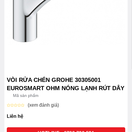
VÒI RỬA CHÉN GROHE 30305001
EUROSMART OHM NÓNG LẠNH RÚT DÂY
Mã sản phẩm
(xem đánh giá)
Được
xếp
Liên hệ
hạng
0
5
sao