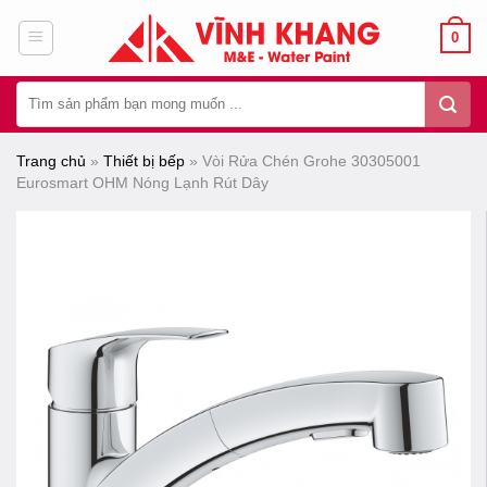
Chuyển
0
đến
nội
Tìm
dung
kiếm:
Trang chủ
»
Thiết bị bếp
»
Vòi Rửa Chén Grohe 30305001
Eurosmart OHM Nóng Lạnh Rút Dây