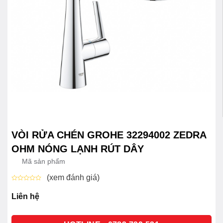
VÒI RỬA CHÉN GROHE 32294002 ZEDRA
OHM NÓNG LẠNH RÚT DÂY
Mã sản phẩm
(xem đánh giá)
Được
xếp
Liên hệ
hạng
0
5
sao