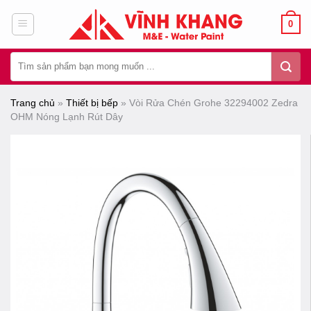
Chuyển
0
đến
nội
Tìm
dung
kiếm:
Trang chủ
»
Thiết bị bếp
»
Vòi Rửa Chén Grohe 32294002 Zedra
OHM Nóng Lạnh Rút Dây