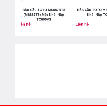
OTO
Bồn Cầu TOTO MS887RT8
Bồn Cầu TOTO M
5D) Nắp
(MS887T8) Một Khối Nắp
Khối Nắp T
TC600VS
Liên hệ
Liên hệ