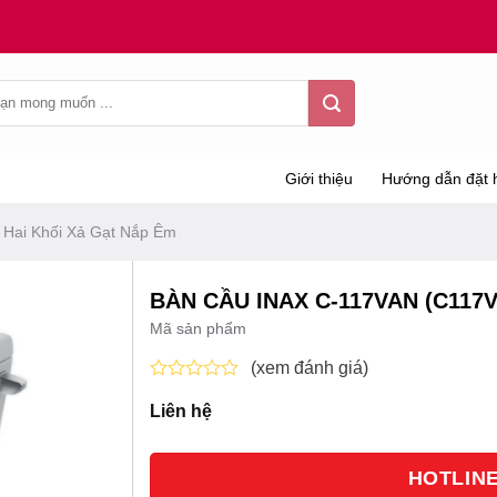
Giới thiệu
Hướng dẫn đặt 
Hai Khối Xả Gạt Nắp Êm
BÀN CẦU INAX C-117VAN (C117
Mã sản phẩm
(xem đánh giá)
Được
Liên hệ
xếp
hạng
0
5
HOTLINE 
sao