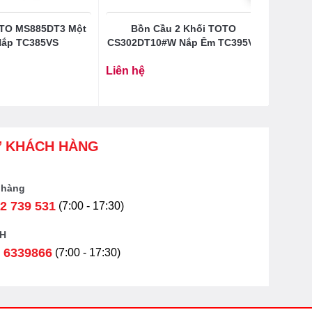
OTO MS885DT3 Một
Bồn Cầu 2 Khối TOTO
Nắp TC385VS
CS302DT10#W Nắp Êm TC395VS
Liên hệ
Ợ KHÁCH HÀNG
 hàng
2 739 531
(7:00 - 17:30)
H
 6339866
(7:00 - 17:30)