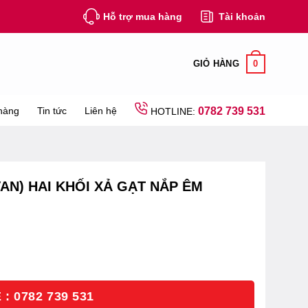
Hỗ trợ mua hàng
Tài khoản
0
GIỎ HÀNG
hàng
Tin tức
Liên hệ
0782 739 531
HOTLINE:
VAN) HAI KHỐI XẢ GẠT NẮP ÊM
: 0782 739 531