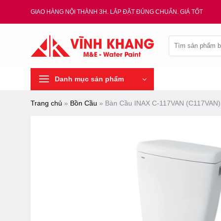
Chuyển
GIAO HÀNG NỘI THÀNH 3H. LẮP ĐẶT ĐÚNG CHUẨN. GIÁ TỐT
đến
nội
Tìm
dung
kiếm:
Danh mục sản phẩm
Trang chủ
»
Bồn Cầu
»
Bàn Cầu INAX C-117VAN (C117VAN) 