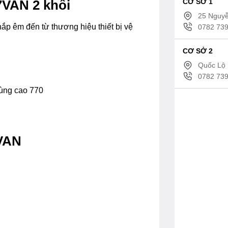
CƠ SỞ 1
7VAN 2 khối
25 Nguyễ
p êm đến từ thương hiệu thiết bị vệ
0782 739
CƠ SỞ 2
Quốc Lộ 
0782 739
hùng cao 770
7VAN