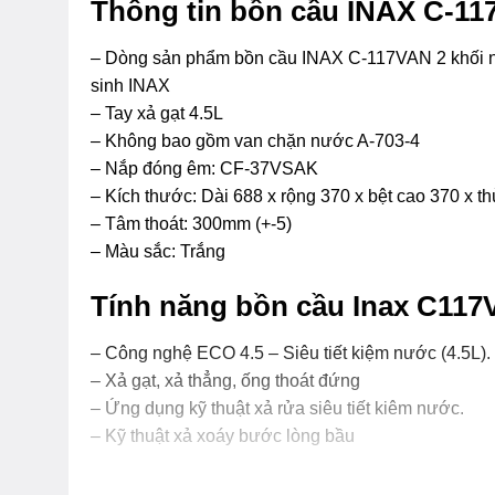
Thông tin bồn cầu INAX C-11
– Dòng sản phẩm bồn cầu INAX C-117VAN 2 khối nắ
sinh INAX
– Tay xả gạt 4.5L
– Không bao gồm van chặn nước A-703-4
– Nắp đóng êm: CF-37VSAK
– Kích thước: Dài 688 x rộng 370 x bệt cao 370 x t
– Tâm thoát: 300mm (+-5)
– Màu sắc: ​Trắng
Tính năng bồn cầu Inax C11
– Công nghệ ECO 4.5 – Siêu tiết kiệm nước (4.5L).
– Xả gạt, xả thẳng, ống thoát đứng
– Ứng dụng kỹ thuật xả rửa siêu tiết kiêm nước.
– Kỹ thuật xả xoáy bước lòng bầu