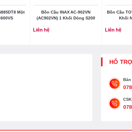
S885DT8 Một
Bồn Cầu INAX AC-902VN
Bồn Cầu T
C600VS
(AC902VN) 1 Khối Dòng S200
Khối 
Liên hệ
Liên hệ
HỖ TR
Bán
078
CSK
078