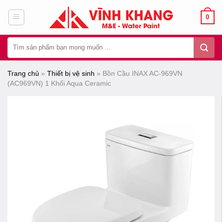
Chuyển
0
đến
nội
Tìm
dung
kiếm:
Trang chủ
»
Thiết bị vệ sinh
»
Bồn Cầu INAX AC-969VN
(AC969VN) 1 Khối Aqua Ceramic