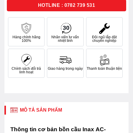
sao
HOTLINE : 0782 739 531
Hàng chính hãng
Nhân viên tư vấn
Đội ngũ lắp đặt
100%
nhiệt tình
chuyên nghiệp
Chính sách đổi trả
Giao hàng trong ngày
Thanh toán thuận tiện
linh hoạt
MÔ TẢ SẢN PHẨM
Thông tin cơ bản bồn cầu Inax AC-