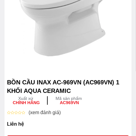
BỒN CẦU INAX AC-969VN (AC969VN) 1
KHỐI AQUA CERAMIC
Xuất xứ
Mã sản phẩm
CHÍNH HÃNG
AC969VN
(xem đánh giá)
Được
xếp
Liên hệ
hạng
0
5