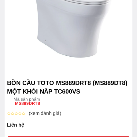
BỒN CẦU TOTO MS889DRT8 (MS889DT8)
MỘT KHỐI NẮP TC600VS
Mã sản phẩm
MS889DRT8
(xem đánh giá)
Được
xếp
Liên hệ
hạng
0
5