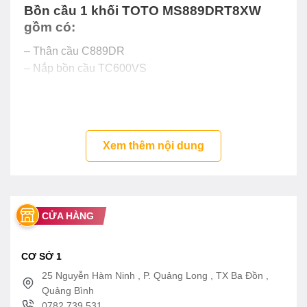
Bồn cầu 1 khối TOTO MS889DRT8XW
gồm có:
– Thân cầu C889DR
– Nắp bồn cầu TC600VS
Tính năng bàn cầu TOTO MS 889DRT8
– Bệt 889 thiết kế sang trọng
– Nắp đậy êm ái
Xem thêm nội dung
CỬA HÀNG
CƠ SỞ 1
25 Nguyễn Hàm Ninh , P. Quảng Long , TX Ba Đồn ,
Quảng Bình
0782 739 531