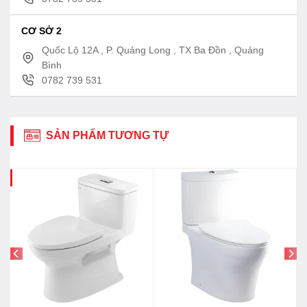
CƠ SỞ 2
Quốc Lộ 12A , P. Quảng Long , TX Ba Đồn , Quảng
Bình
0782 739 531
SẢN PHẨM TƯƠNG TỰ
9%