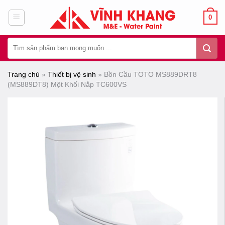
Chuyển
0
đến
nội
Tìm
dung
kiếm:
Trang chủ
»
Thiết bị vệ sinh
»
Bồn Cầu TOTO MS889DRT8
(MS889DT8) Một Khối Nắp TC600VS