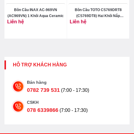
Bồn Cầu INAX AC-969VN
Bồn Cầu TOTO CS769DRT8
(AC969VN) 1 Khối Aqua Ceramic
(CS769DT8) Hai Khối Nắp
Liên hệ
Liên hệ
TC600VS
₫
HỖ TRỢ KHÁCH HÀNG
Bán hàng
0782 739 531
(7:00 - 17:30)
CSKH
078 6339866
(7:00 - 17:30)