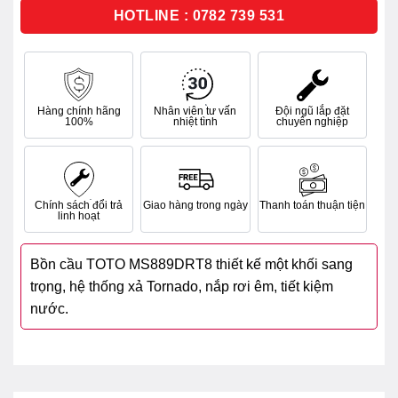
sao
HOTLINE : 0782 739 531
Hàng chính hãng
Nhân viên tư vấn
Đội ngũ lắp đặt
100%
nhiệt tình
chuyên nghiệp
Chính sách đổi trả
Giao hàng trong ngày
Thanh toán thuận tiện
linh hoạt
Bồn cầu TOTO MS889DRT8 thiết kế một khối sang
trọng, hệ thống xả Tornado, nắp rơi êm, tiết kiệm
nước.