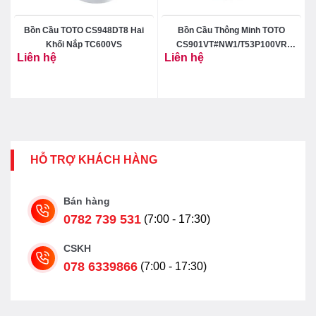
Bồn Cầu TOTO CS948DT8 Hai
Bồn Cầu Thông Minh TOTO
Khối Nắp TC600VS
CS901VT#NW1/T53P100VR
Liên hệ
Liên hệ
Neorest NX II
₫
HỖ TRỢ KHÁCH HÀNG
Bán hàng
0782 739 531
(7:00 - 17:30)
CSKH
078 6339866
(7:00 - 17:30)