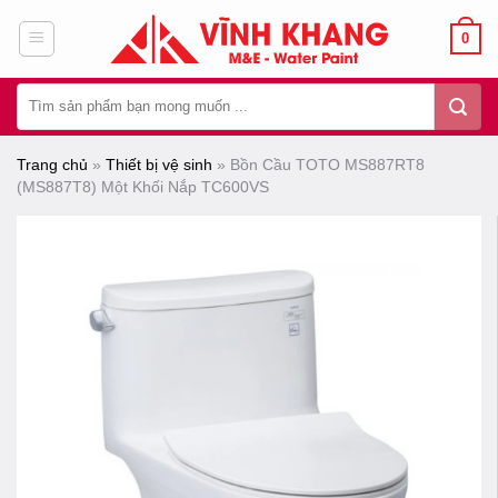
Chuyển
0
đến
nội
Tìm
dung
kiếm:
Trang chủ
»
Thiết bị vệ sinh
»
Bồn Cầu TOTO MS887RT8
(MS887T8) Một Khối Nắp TC600VS