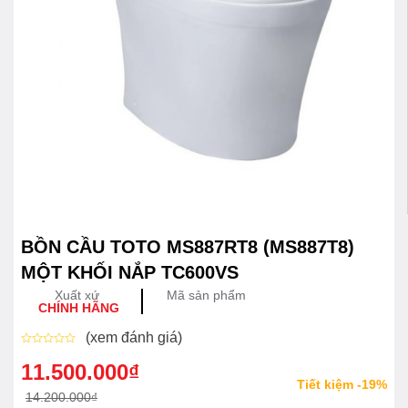
BỒN CẦU TOTO MS887RT8 (MS887T8)
MỘT KHỐI NẮP TC600VS
Xuất xứ
Mã sản phẩm
CHÍNH HÃNG
(xem đánh giá)
Được
xếp
11.500.000
₫
Giá
Giá
hạng
Tiết kiệm -19%
0
gốc
hiện
14.200.000
₫
5