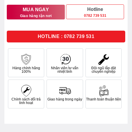
sao
là:
tại
14.200.000₫.
là:
Hotline
MUA NGAY
0782 739 531
Giao hàng tận nơi
11.500.000₫.
HOTLINE : 0782 739 531
Hàng chính hãng
Nhân viên tư vấn
Đội ngũ lắp đặt
100%
nhiệt tình
chuyên nghiệp
Chính sách đổi trả
Giao hàng trong ngày
Thanh toán thuận tiện
linh hoạt