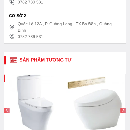
0782 739 531
mạnh mẽ hiệu quả
CƠ SỞ 2
Bản vẽ kích thước xí bệt TOTO MS887T8
Quốc Lộ 12A , P. Quảng Long , TX Ba Đồn , Quảng
1 khối
Bình
0782 739 531
SẢN PHẨM TƯƠNG TỰ
0%