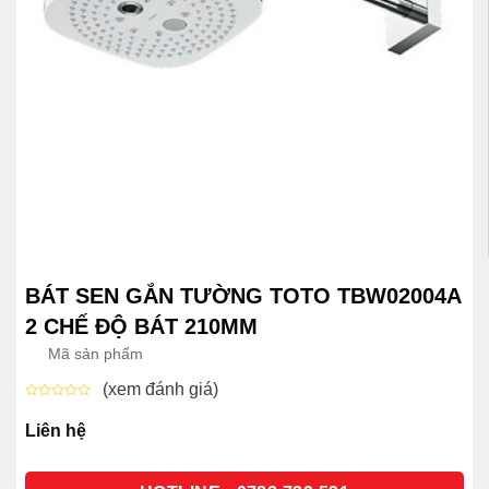
BÁT SEN GẮN TƯỜNG TOTO TBW02004A
2 CHẾ ĐỘ BÁT 210MM
Mã sản phẩm
(xem đánh giá)
Được
xếp
Liên hệ
hạng
0
5
sao