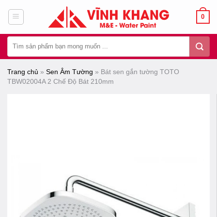
Chuyển
0
đến
nội
Tìm
dung
kiếm:
Trang chủ
»
Sen Âm Tường
»
Bát sen gắn tường TOTO
TBW02004A 2 Chế Độ Bát 210mm