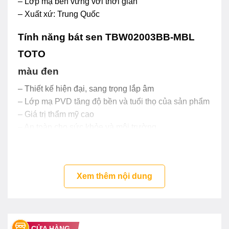
– Lớp mạ bền vững với thời gian
– Xuất xứ: Trung Quốc
Tính năng bát sen TBW02003BB-MBL
TOTO
màu đen
– Thiết kế hiện đại, sang trọng lắp âm
– Lớp mạ PVD tăng độ bền và tuổi thọ của sản phẩm
– Giá trị thẩm mỹ cao
– An toàn cho sức khỏe và môi trường
– Chống bám bẩn và dễ vệ sinh
Xem thêm nội dung
CỬA HÀNG