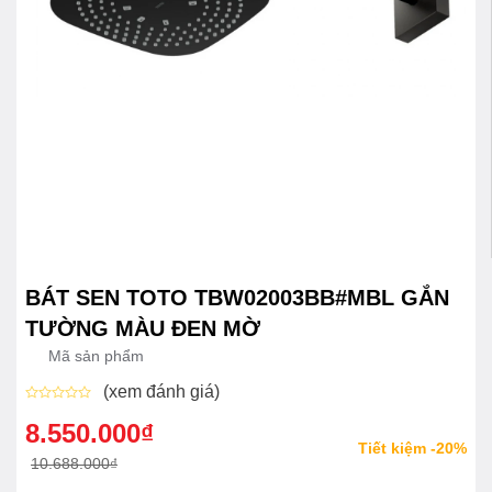
BÁT SEN TOTO TBW02003BB#MBL GẮN
TƯỜNG MÀU ĐEN MỜ
Mã sản phẩm
(xem đánh giá)
Được
xếp
8.550.000
₫
Giá
Giá
hạng
Tiết kiệm -20%
0
gốc
hiện
10.688.000
₫
5
sao
là:
tại