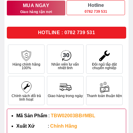
10.688.000₫.
là:
Hotline
MUA NGAY
0782 739 531
Giao hàng tận nơi
8.550.000₫.
HOTLINE : 0782 739 531
Hàng chính hãng
Nhân viên tư vấn
Đội ngũ lắp đặt
100%
nhiệt tình
chuyên nghiệp
Chính sách đổi trả
Giao hàng trong ngày
Thanh toán thuận tiện
linh hoạt
Mã Sản Phẩm
:
TBW02003BB#MBL
Xuất Xứ
:
Chính Hãng