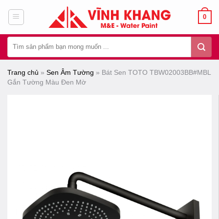
Chuyển
0
đến
nội
Tìm
dung
kiếm:
Trang chủ
»
Sen Âm Tường
»
Bát Sen TOTO TBW02003BB#MBL
Gắn Tường Màu Đen Mờ