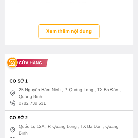
Đánh lửa tự động bằng Pin 1,5V
Khay hứng mỡ, chống tràn bằng inox không rỉ
Kiềng gang công nghệ mới ,siêu bền , chống trơn
Xem thêm nội dung
trượt khi nấu nướng
CỬA HÀNG
CƠ SỞ 1
25 Nguyễn Hàm Ninh , P. Quảng Long , TX Ba Đồn ,
Quảng Bình
0782 739 531
CƠ SỞ 2
Quốc Lộ 12A , P. Quảng Long , TX Ba Đồn , Quảng
Bình