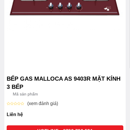
BẾP GAS MALLOCA AS 9403R MẶT KÍNH
3 BẾP
Mã sản phẩm
(xem đánh giá)
Được
xếp
Liên hệ
hạng
0
5
sao