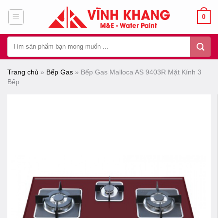
Chuyển
0
đến
nội
Tìm
dung
kiếm:
Trang chủ
»
Bếp Gas
»
Bếp Gas Malloca AS 9403R Mặt Kính 3
Bếp