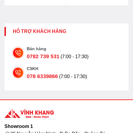
4.815.000₫.
là:
3.852.000₫.
HỖ TRỢ KHÁCH HÀNG
Bán hàng
0782 739 531
(7:00 - 17:30)
CSKH
078 6339866
(7:00 - 17:30)
Showroom 1