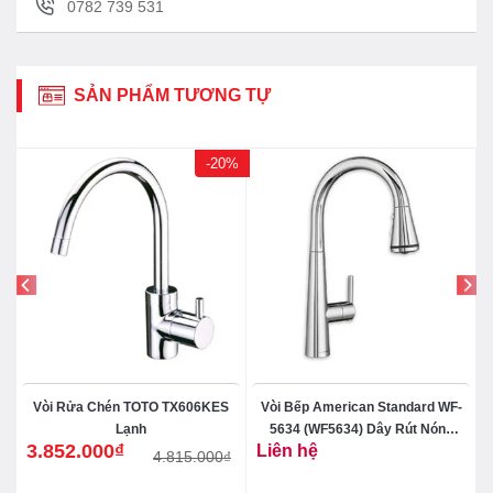
0782 739 531
SẢN PHẨM TƯƠNG TỰ
-20%
Vòi Rửa Chén TOTO TX606KES
Vòi Bếp American Standard WF-
Lạnh
5634 (WF5634) Dây Rút Nóng
3.852.000
₫
Liên hệ
Lạnh
4.815.000
₫
Giá
Giá
gốc
hiện
là:
tại