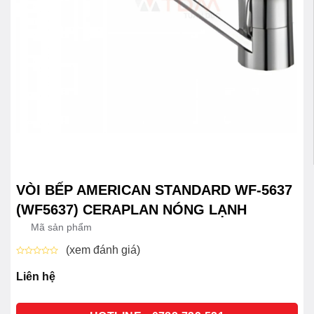
VÒI BẾP AMERICAN STANDARD WF-5637
(WF5637) CERAPLAN NÓNG LẠNH
Mã sản phẩm
(xem đánh giá)
Được
xếp
Liên hệ
hạng
0
5
sao