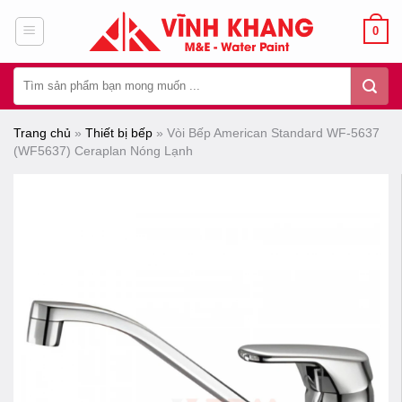
Chuyển
0
đến
nội
Tìm
dung
kiếm:
Trang chủ
»
Thiết bị bếp
»
Vòi Bếp American Standard WF-5637
(WF5637) Ceraplan Nóng Lạnh