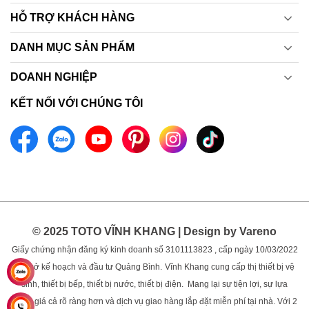
HỖ TRỢ KHÁCH HÀNG
DANH MỤC SẢN PHẨM
DOANH NGHIỆP
KẾT NỐI VỚI CHÚNG TÔI
© 2025 TOTO VĨNH KHANG | Design by Vareno
Giấy chứng nhận đăng ký kinh doanh số 3101113823 , cấp ngày 10/03/2022
bởi sở kế hoạch và đầu tư Quảng Bình.
Vĩnh Khang cung cấp thị thiết bị vệ
sinh, thiết bị bếp, thiết bị nước, thiết bị điện. Mang lại sự tiện lợi, sự lựa
chọn, giá cả rõ ràng hơn và dịch vụ giao hàng lắp đặt miễn phí tại nhà. Với 2