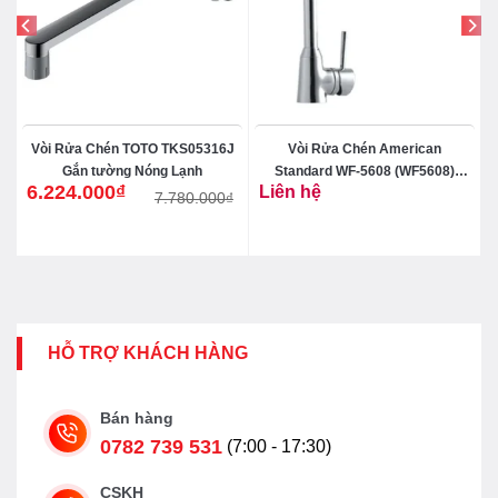
g
Vòi Rửa Chén TOTO TKS05316J
Vòi Rửa Chén American
Gắn tường Nóng Lạnh
Standard WF-5608 (WF5608)
6.224.000
₫
Liên hệ
Minimalistic
₫
7.780.000
₫
Giá
Giá
gốc
hiện
là:
tại
7.780.000₫.
là:
6.224.000₫.
HỖ TRỢ KHÁCH HÀNG
Bán hàng
0782 739 531
(7:00 - 17:30)
CSKH