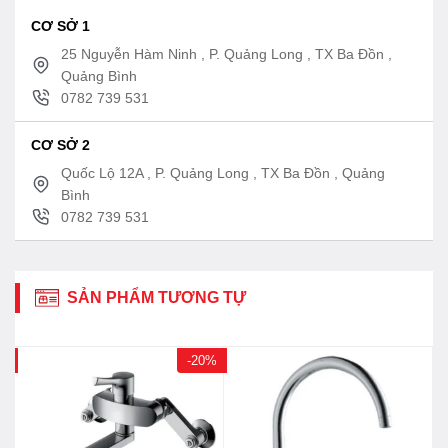
CƠ SỞ 1
25 Nguyễn Hàm Ninh , P. Quảng Long , TX Ba Đồn ,
Quảng Bình
0782 739 531
CƠ SỞ 2
Quốc Lộ 12A , P. Quảng Long , TX Ba Đồn , Quảng
Bình
0782 739 531
SẢN PHẨM TƯƠNG TỰ
0%
-20%