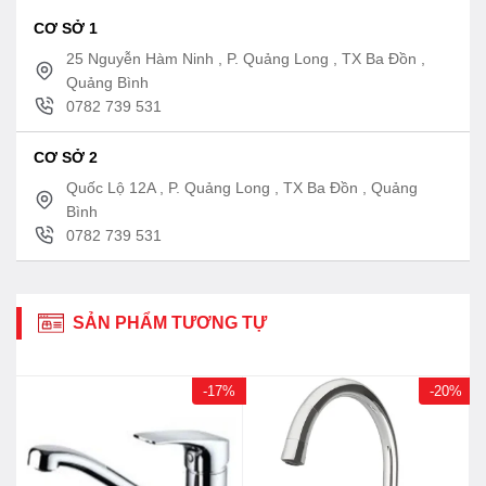
CƠ SỞ 1
25 Nguyễn Hàm Ninh , P. Quảng Long , TX Ba Đồn ,
Quảng Bình
0782 739 531
CƠ SỞ 2
Quốc Lộ 12A , P. Quảng Long , TX Ba Đồn , Quảng
Bình
0782 739 531
SẢN PHẨM TƯƠNG TỰ
-17%
-20%