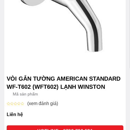
VÒI GẮN TƯỜNG AMERICAN STANDARD
WF-T602 (WFT602) LẠNH WINSTON
Mã sản phẩm
(xem đánh giá)
Được
xếp
Liên hệ
hạng
0
5
sao