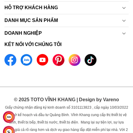
HỖ TRỢ KHÁCH HÀNG
DANH MỤC SẢN PHẨM
DOANH NGHIỆP
KẾT NỐI VỚI CHÚNG TÔI
© 2025 TOTO VĨNH KHANG | Design by Vareno
Giấy chứng nhận đăng ký kinh doanh số 3101113823 , cấp ngày 10/03/2022
bởi sở kế hoạch và đầu tư Quảng Bình.
Vĩnh Khang cung cấp thị thiết bị vệ
sinh, thiết bị bếp, thiết bị nước, thiết bị điện. Mang lại sự tiện lợi, sự lựa
chọn, giá cả rõ ràng hơn và dịch vụ giao hàng lắp đặt miễn phí tại nhà. Với 2