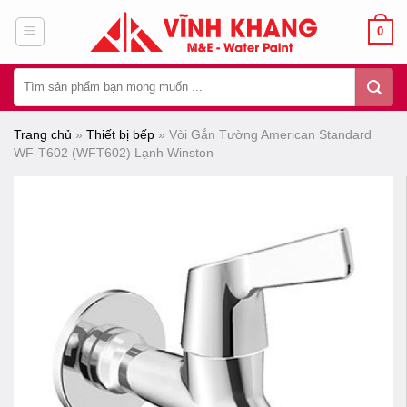
Chuyển
0
đến
nội
Tìm
dung
kiếm:
Trang chủ
»
Thiết bị bếp
»
Vòi Gắn Tường American Standard
WF-T602 (WFT602) Lạnh Winston