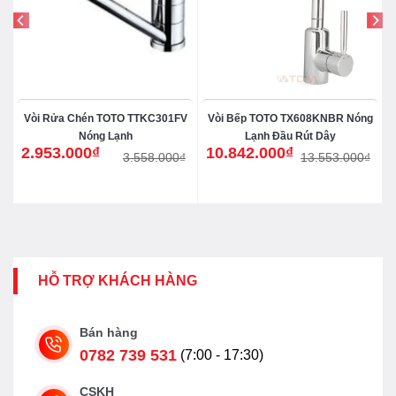
Vòi Rửa Chén TOTO TTKC301FV
Vòi Bếp TOTO TX608KNBR Nóng
h
Nóng Lạnh
Lạnh Đầu Rút Dây
2.953.000
₫
10.842.000
₫
3.558.000
₫
13.553.000
₫
Giá
Giá
Giá
Giá
gốc
hiện
gốc
hiện
là:
tại
là:
tại
3.558.000₫.
là:
13.553.000₫.
là:
2.953.000₫.
10.842.000₫.
HỖ TRỢ KHÁCH HÀNG
Bán hàng
0782 739 531
(7:00 - 17:30)
CSKH