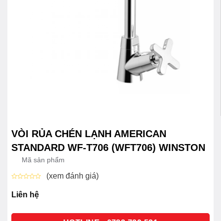
VÒI RỦA CHÉN LẠNH AMERICAN
STANDARD WF-T706 (WFT706) WINSTON
Mã sản phẩm
(xem đánh giá)
Được
xếp
Liên hệ
hạng
0
5
sao