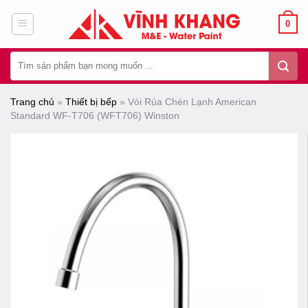
Chuyển
0
đến
nội
Tìm
dung
kiếm:
Trang chủ
»
Thiết bị bếp
»
Vòi Rủa Chén Lạnh American
Standard WF-T706 (WFT706) Winston