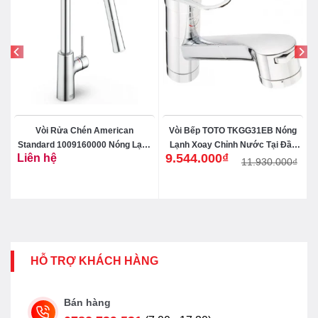
Vòi Rửa Chén American
Vòi Bếp TOTO TKGG31EB Nóng
t
Standard 1009160000 Nóng Lạnh
Lạnh Xoay Chỉnh Nước Tại Đầu
9.544.000
₫
Liên hệ
Rút Dây Agate
Vòi
11.930.000
₫
Giá
Giá
gốc
hiện
là:
tại
11.930.000₫.
là:
9.544.000₫.
HỖ TRỢ KHÁCH HÀNG
Bán hàng