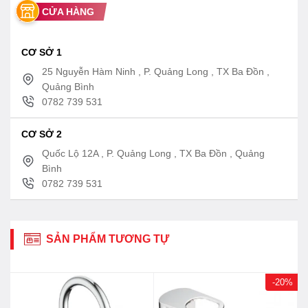
CỬA HÀNG
CƠ SỞ 1
25 Nguyễn Hàm Ninh , P. Quảng Long , TX Ba Đồn ,
Quảng Bình
0782 739 531
CƠ SỞ 2
Quốc Lộ 12A , P. Quảng Long , TX Ba Đồn , Quảng
Bình
0782 739 531
SẢN PHẨM TƯƠNG TỰ
-20%