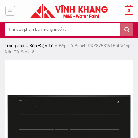
Chuyển
0
đến
nội
Tìm
dung
kiếm:
Trang chủ
»
Bếp Điện Từ
»
Bếp Từ Bosch PXY875KW1E 4 Vùng
Nấu Từ Serie 8