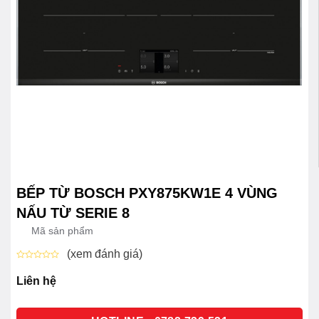
BẾP TỪ BOSCH PXY875KW1E 4 VÙNG
NẤU TỪ SERIE 8
Mã sản phẩm
(xem đánh giá)
Được
xếp
Liên hệ
hạng
0
5
sao