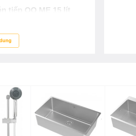
 tiếp QQ ME 15 lít
 dung