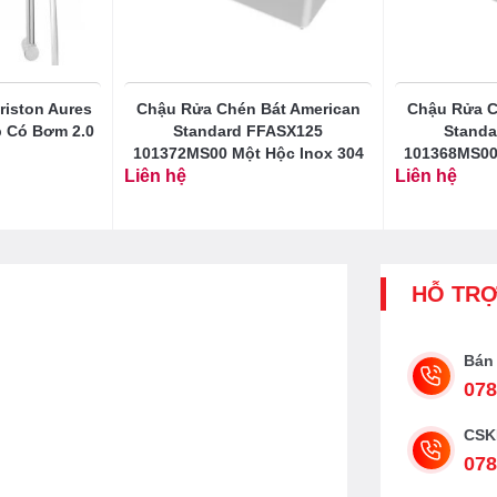
iston Aures
Chậu Rửa Chén Bát American
Chậu Rửa C
p Có Bơm 2.0
Standard FFASX125
Standa
101372MS00 Một Hộc Inox 304
101368MS00
Liên hệ
Liên hệ
HỖ TR
Bán
078
CSK
078