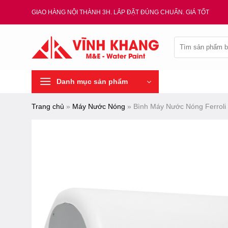
Chuyển
GIAO HÀNG NỘI THÀNH 3H. LẮP ĐẶT ĐÚNG CHUẨN. GIÁ TỐT
đến
nội
Tìm
dung
kiếm:
Danh mục sản phẩm
Trang chủ
»
Máy Nước Nóng
»
Bình Máy Nước Nóng Ferrol