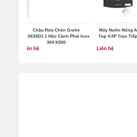
 Aures
Chậu Rửa Chén Grohe
Máy Nước Nóng Ar
ếp Có
31563SD1 1 Hộc Cánh Phải Inox
Top 4.5P Trực Tiế
304 K500
Liên hệ
Liên hệ