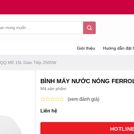
Giới thiệu
Hướng dẫn đặt 
i QQ ME 15L Gián Tiếp 2500W
BÌNH MÁY NƯỚC NÓNG FERROLI
Mã sản phẩm
(xem đánh giá)
Được
Liên hệ
xếp
hạng
0
5
HOTLINE 
sao