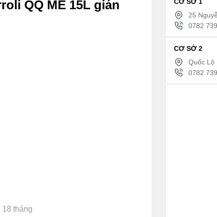
CƠ SỞ 1
roli QQ ME 15L gián
25 Nguyễ
0782 739
CƠ SỞ 2
Quốc Lộ 
0782 739
n 18 tháng