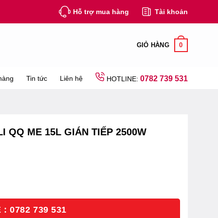
Hỗ trợ mua hàng
Tài khoản
0
GIỎ HÀNG
hàng
Tin tức
Liên hệ
0782 739 531
HOTLINE:
 QQ ME 15L GIÁN TIẾP 2500W
: 0782 739 531