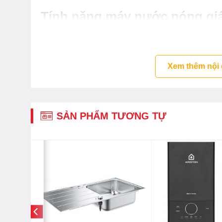
Tính năng máy nước nóng gián
Ferroli
Bình tráng Titan siêu bền bảo hành 8 năm
Xem thêm nội
Lớp phủ men xanh siêu bền
Van xả cặn tiện ích
Thanh nhiệt hiệu suất cao
SẢN PHẨM TƯƠNG TỰ
Thanh Magie Anode lớn
Dây nguồn chống giật ELCB
Rơ le chống cháy khô
Lớp cách nhiệt không chứa CFC
Đèn LED báo nhiệt độ