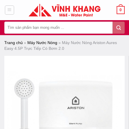
Chuyển
0
đến
nội
Tìm
dung
kiếm:
Trang chủ
»
Máy Nước Nóng
»
Máy Nước Nóng Ariston Aures
Easy 4.5P Trực Tiếp Có Bơm 2.0