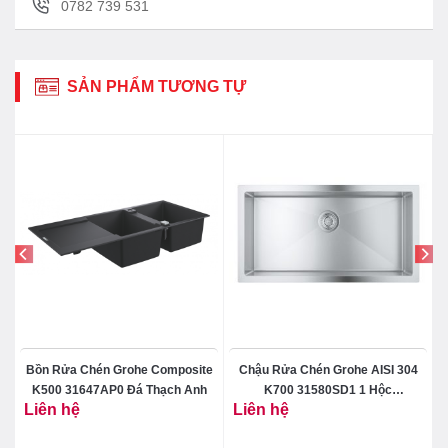
0782 739 531
Sản phẩm chính hãng được cung cấp tại đại lý
SẢN PHẨM TƯƠNG TỰ
Bồn Rửa Chén Grohe Composite
Chậu Rửa Chén Grohe AISI 304
K500 31647AP0 Đá Thạch Anh
K700 31580SD1 1 Hộc
Liên hệ
Liên hệ
864x464mm