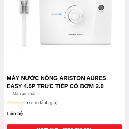
MÁY NƯỚC NÓNG ARISTON AURES
EASY 4.5P TRỰC TIẾP CÓ BƠM 2.0
Mã sản phẩm
(xem đánh giá)
Được
xếp
Liên hệ
hạng
0
5
sao