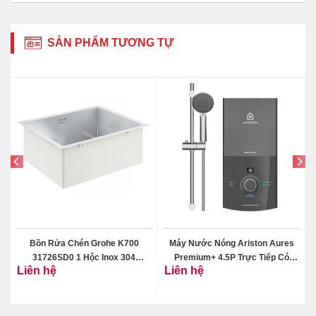
SẢN PHẨM TƯƠNG TỰ
0
Bồn Rửa Chén Grohe K700
Máy Nước Nóng Ariston Aures
31726SD0 1 Hộc Inox 304
Premium+ 4.5P Trực Tiếp Có
Liên hệ
Liên hệ
550×450 mm
Bơm 2.0