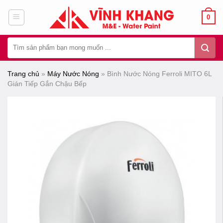
Chuyển
0
đến
nội
Tìm
dung
kiếm:
Trang chủ
»
Máy Nước Nóng
»
Bình Nước Nóng Ferroli MITO 6L
Gián Tiếp Gắn Chậu Bếp