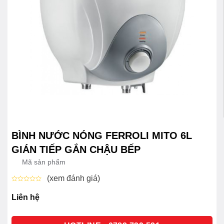
BÌNH NƯỚC NÓNG FERROLI MITO 6L
GIÁN TIẾP GẮN CHẬU BẾP
Mã sản phẩm
(xem đánh giá)
Được
xếp
Liên hệ
hạng
0
5
sao