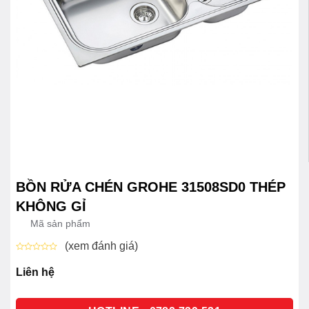
BỒN RỬA CHÉN GROHE 31508SD0 THÉP
KHÔNG GỈ
Mã sản phẩm
(xem đánh giá)
Được
xếp
Liên hệ
hạng
0
5
sao