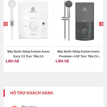
Máy Nước Nóng Ariston Aures
Máy Nước Nóng Ariston Aures
0
Easy 3.5 Trực Tiếp 2.0
Premium+ 4.5P Trực Tiếp Có
Liên hệ
Liên hệ
Bơm 2.0
HỖ TRỢ KHÁCH HÀNG