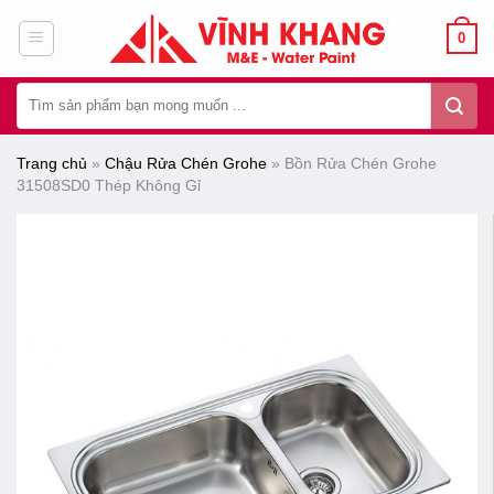
Chuyển
0
đến
nội
Tìm
dung
kiếm:
Trang chủ
»
Chậu Rửa Chén Grohe
»
Bồn Rửa Chén Grohe
31508SD0 Thép Không Gỉ