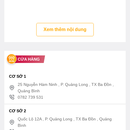
Thanh đốt chống bám cặn
Chống giật
Lớp phủ men xanh vĩnh cửu
Xem thêm nội dung
Dây nguồn chống giật ELCB – Van xả cặn tiện ích
Rơ le chống cháy khô
Lớp cách nhiệt không chứa CFC
CỬA HÀNG
CƠ SỞ 1
25 Nguyễn Hàm Ninh , P. Quảng Long , TX Ba Đồn ,
Quảng Bình
0782 739 531
CƠ SỞ 2
Quốc Lộ 12A , P. Quảng Long , TX Ba Đồn , Quảng
Bình