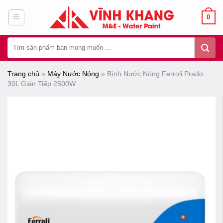
Chuyển
0
đến
nội
Tìm
dung
kiếm:
Trang chủ
»
Máy Nước Nóng
»
Bình Nước Nóng Ferroli Prado
30L Gián Tiếp 2500W