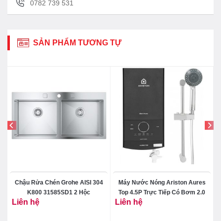
0782 739 531
SẢN PHẨM TƯƠNG TỰ
Chậu Rửa Chén Grohe AISI 304
Máy Nước Nóng Ariston Aures
x
K800 31585SD1 2 Hộc
Top 4.5P Trực Tiếp Có Bơm 2.0
Liên hệ
Liên hệ