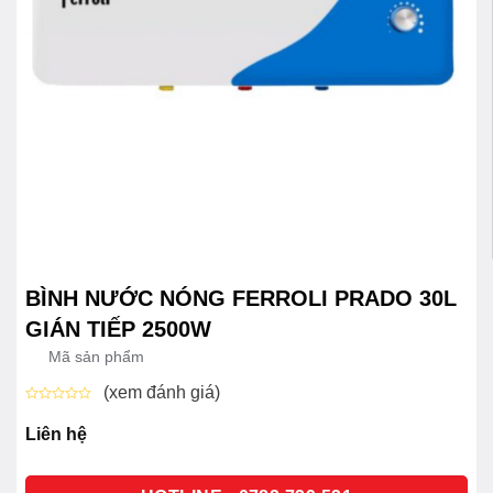
BÌNH NƯỚC NÓNG FERROLI PRADO 30L
GIÁN TIẾP 2500W
Mã sản phẩm
(xem đánh giá)
Được
xếp
Liên hệ
hạng
0
5
sao