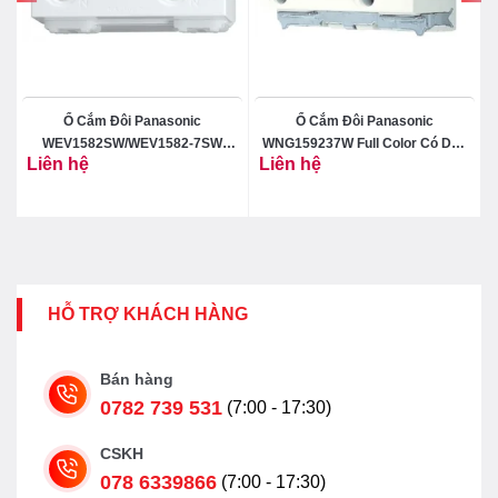
Ổ Cắm Đôi Panasonic
Ổ Cắm Đôi Panasonic
t
WEV1582SW/WEV1582-7SW
WNG159237W Full Color Có Dây
Liên hệ
Liên hệ
Dòng Wide
Nối Đất
HỖ TRỢ KHÁCH HÀNG
Bán hàng
0782 739 531
(7:00 - 17:30)
CSKH
078 6339866
(7:00 - 17:30)