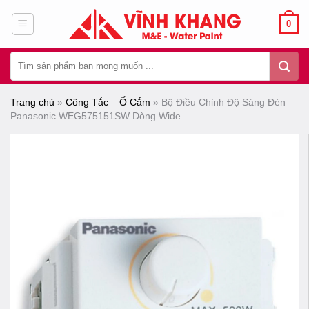
Chuyển
0
đến
nội
Tìm
dung
kiếm:
Trang chủ
»
Công Tắc – Ổ Cắm
»
Bộ Điều Chỉnh Độ Sáng Đèn
Panasonic WEG575151SW Dòng Wide