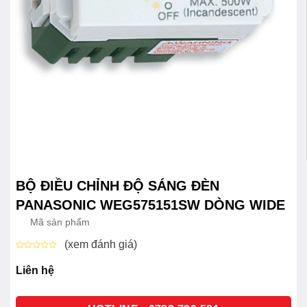
BỘ ĐIỀU CHỈNH ĐỘ SÁNG ĐÈN
PANASONIC WEG575151SW DÒNG WIDE
Mã sản phẩm
(xem đánh giá)
Được
xếp
Liên hệ
hạng
0
5
sao