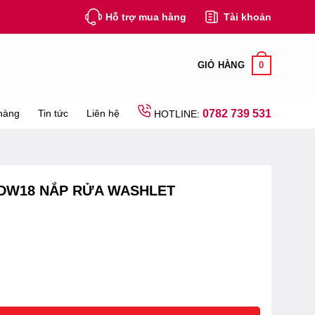
Hỗ trợ mua hàng
Tài khoản
0
GIỎ HÀNG
hàng
Tin tức
Liên hệ
0782 739 531
HOTLINE:
8DW18 NẮP RỬA WASHLET