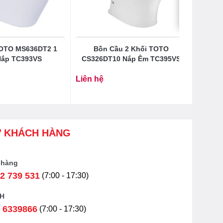
OTO MS636DT2 1
Bồn Cầu 2 Khối TOTO
Nắp TC393VS
CS326DT10 Nắp Êm TC395VS
Liên hệ
Ợ KHÁCH HÀNG
 hàng
2 739 531
(7:00 - 17:30)
H
 6339866
(7:00 - 17:30)