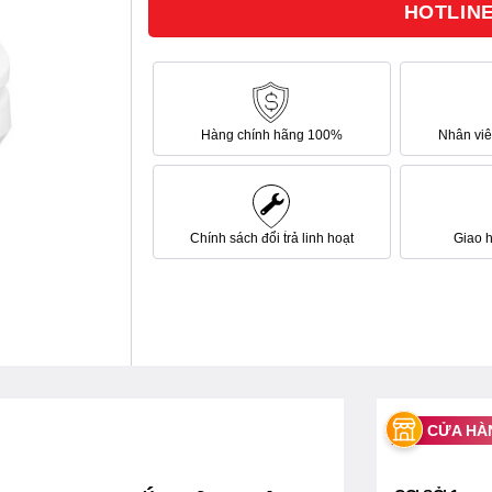
HOTLINE 
sao
Hàng chính hãng 100%
Nhân viên
Chính sách đổi trả linh hoạt
Giao 
CỬA HÀ