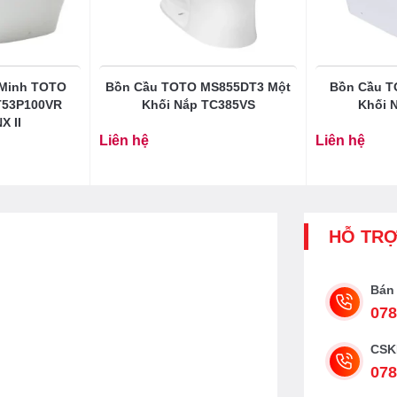
điện tử TOTO CS
 Minh TOTO
Bồn Cầu TOTO MS855DT3 Một
Bồn Cầu T
T53P100VR
Khối Nắp TC385VS
Khối 
X II
8DW18]
Liên hệ
Liên hệ
ct_cs948dw18-xw/ban-ve-bon-cau-toto-
minh Toto CS948W18 C2
HỖ TR
Bán
078
CSK
078