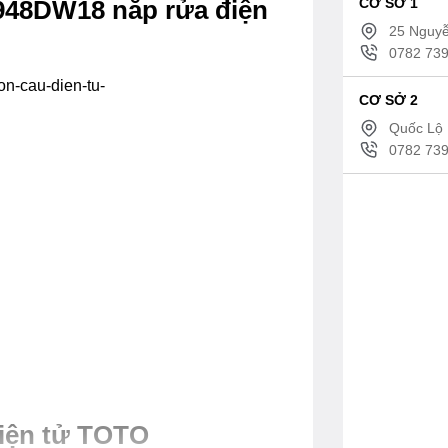
CƠ SỞ 1
948DW18 nắp rửa điện
25 Nguyễ
0782 739
on-cau-dien-tu-
CƠ SỞ 2
Quốc Lộ 
0782 739
điện tử TOTO