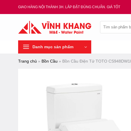
Chuyển
GIAO HÀNG NỘI THÀNH 3H. LẮP ĐẶT ĐÚNG CHUẨN. GIÁ TỐT
đến
nội
Tìm
dung
kiếm:
Danh mục sản phẩm
Trang chủ
»
Bồn Cầu
»
Bồn Cầu Điện Tử TOTO CS948DW18