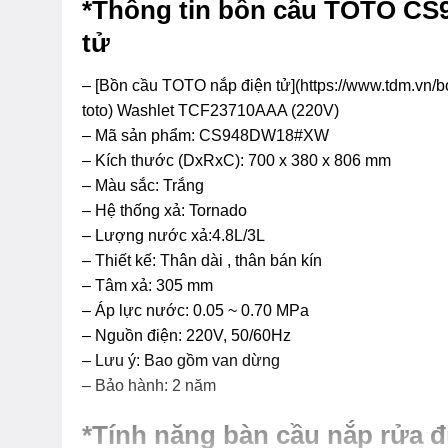
*Thông tin bồn cầu TOTO CS
tử
– [Bồn cầu TOTO nắp điện tử](https://www.tdm.vn/b
toto) Washlet TCF23710AAA (220V)
– Mã sản phẩm: CS948DW18#XW
– Kích thước (DxRxC): 700 x 380 x 806 mm
– Màu sắc: Trắng
– Hệ thống xả: Tornado
– Lượng nước xả:4.8L/3L
– Thiết kế: Thân dài , thân bán kín
– Tâm xả: 305 mm
– Áp lực nước: 0.05 ~ 0.70 MPa
– Nguồn điện: 220V, 50/60Hz
– Lưu ý: Bao gồm van dừng
– Bảo hành: 2 năm
*Tính năng bàn cầu nắp rửa 