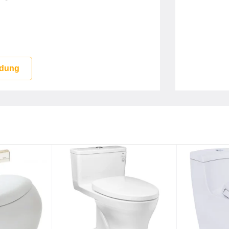
n, hạn chế tối đa các vết bẩn, vi khuẩn
 dung
ạch toàn bộ khu vực một cách kỹ lưỡng.
er cho vòi phun**
948DW18#XW