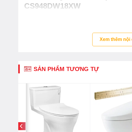
CS948DW18XW
– Hệ thống xả Tornado siêu mạnh, tiết kiệm nước
– Công nghệ CeFiONtect giúp lòng bàn cầu siêu nhẵ
– Điều khiển bên hông tiện lợi
Xem thêm nội
– Phun sương lòng bàn cầu
– Vòi rửa massage đa chức năng, rửa sạch, êm ái
– Dễ dàng thiết lập nhiệt độ nước theo sở thích
– Chuyển động qua lại của cây nước đảm bảo làm s
SẢN PHẨM TƯƠNG TỰ
– Điều chỉnh 5 mức áp lực nước.
– Có chức năng sưởi ấm bệ ngồi
– Có chế độ rửa đại tiện và tiểu tiện nữ
-20%
– Điều chỉnh nhiệt độ nước rửa
– **Không có chức năng: Khử mùi, sấy khô và Ewat
*Bồn cầu Washlet TOTO CS
– Thân cầu: C948 – Xuất xứ: Việt Nam