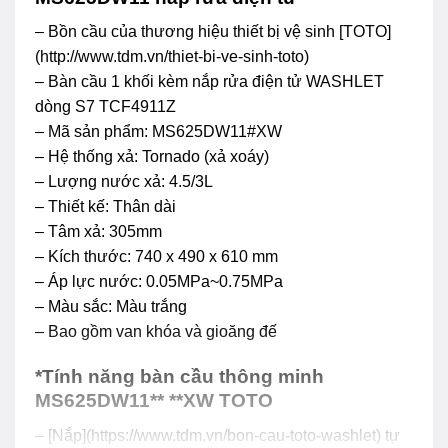
– Bồn cầu của thương hiệu thiết bị vệ sinh [TOTO]
(http://www.tdm.vn/thiet-bi-ve-sinh-toto)
– Bàn cầu 1 khối kèm nắp rửa điện tử WASHLET
dòng S7 TCF4911Z
– Mã sản phẩm: MS625DW11#XW
– Hệ thống xả: Tornado (xả xoáy)
– Lượng nước xả: 4.5/3L
– Thiết kế: Thân dài
– Tâm xả: 305mm
– Kích thước: 740 x 490 x 610 mm
– Áp lực nước: 0.05MPa~0.75MPa
– Màu sắc: Màu trắng
– Bao gồm van khóa và gioăng đế
*Tính năng bàn cầu thông minh
MS625DW11** **XW TOTO
– [Nắp](https://www.tdm.vn/bon-cau-toto-washlet) tự