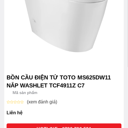
BỒN CẦU ĐIỆN TỬ TOTO MS625DW11
NẮP WASHLET TCF4911Z C7
Mã sản phẩm
(xem đánh giá)
Được
xếp
Liên hệ
hạng
0
5
sao