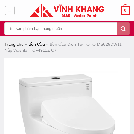
Chuyển
0
đến
nội
Tìm
dung
kiếm:
Trang chủ
»
Bồn Cầu
»
Bồn Cầu Điện Tử TOTO MS625DW11
Nắp Washlet TCF4911Z C7