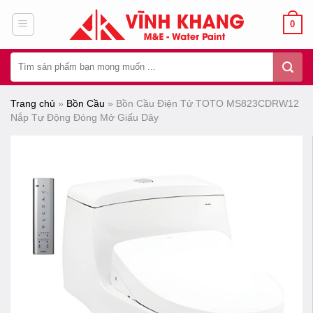
Chuyển
0
đến
nội
Tìm
dung
kiếm:
Trang chủ
»
Bồn Cầu
»
Bồn Cầu Điện Tử TOTO MS823CDRW12
Nắp Tự Động Đóng Mở Giấu Dây