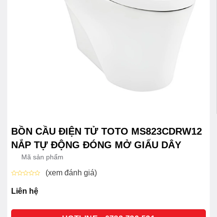
BỒN CẦU ĐIỆN TỬ TOTO MS823CDRW12
NẮP TỰ ĐỘNG ĐÓNG MỞ GIẤU DÂY
Mã sản phẩm
(xem đánh giá)
Được
xếp
Liên hệ
hạng
0
5
sao