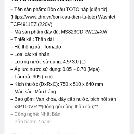
– Tên sản phẩm: Bồn cầu TOTO nắp [điện tử]
(https://www.tdm.vn/bon-cau-dien-tu-toto) Washlet
TCF4911EZ (220V)
– Mã sản phẩm đầy đủ: MS823CDRW12#XW
– Thiết kế : Thân dài
– Hệ thống xả : Tornado
– Loại xả: xả nhấn
– Lượng nước sử dụng: 4.5/ 3.0 (L)
– Áp lực nước sử dụng: 0.05 ~ 0.70 (Mpa)
– Tâm xả: 305 (mm)
– Kích thước (DxRxC): 750 x 510 x 640 mm
– Màu sắc: Màu trắng
– Bao gồm: Van khóa, dây cấp nước, bích nối sàn
T53P100VR **(đóng gói cùng thân cầu)**
– Công nghệ: Nhật Bản
– Bảo hành: 2 năm