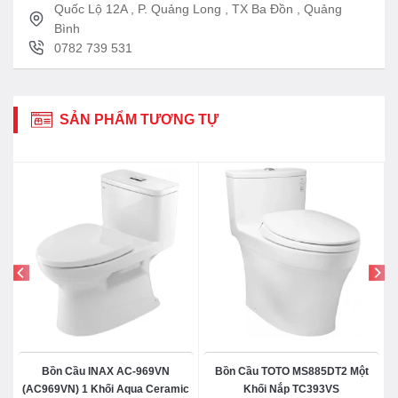
Quốc Lộ 12A , P. Quảng Long , TX Ba Đồn , Quảng
– Bồn cầu nắp rửa điện tửu, Bảng điều khiển liền
Bình
nắp
0782 739 531
– **Không có chức năng: Tự động đóng mở nắp và
tự động xả nước**
*Chi tiết phụ kiện bồn cầu đặt sàn gồm
SẢN PHẨM TƯƠNG TỰ
có
– Thân cầu: CW553C#XW
– Nắp rửa điện tử: TCF33370GAA#NW1
– Két nước âm tường: WH172AT
– Nắp đậy nút nhấn xả: MB174P#SS
*Bản vẽ kích thước xí bệt treo tường
Toto CW553C
*Video bồn cầu âm tường Toto CW553
TCF33320GAA WH172A
Bồn Cầu INAX AC-969VN
Bồn Cầu TOTO MS885DT2 Một
(AC969VN) 1 Khối Aqua Ceramic
Khối Nắp TC393VS