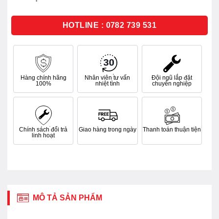
0
5
sao
HOTLINE : 0782 739 531
Hàng chính hãng
Nhân viên tư vấn
Đội ngũ lắp đặt
100%
nhiệt tình
chuyên nghiệp
Chính sách đổi trả
Giao hàng trong ngày
Thanh toán thuận tiện
linh hoạt
MÔ TẢ SẢN PHẨM