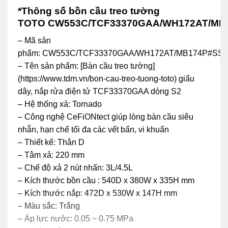
*Thông số bồn cầu treo tường
TOTO CW553C/TCF33370GAA/WH172AT/MB
– Mã sản
phẩm: CW553C/TCF33370GAA/WH172AT/MB174P#SS
– Tên sản phẩm: [Bàn cầu treo tường]
(https://www.tdm.vn/bon-cau-treo-tuong-toto) giấu
dây, nắp rửa điện tử TCF33370GAA dòng S2
– Hệ thống xả: Tornado
– Công nghệ CeFiONtect giúp lòng bàn cầu siêu
nhẵn, hạn chế tối đa các vết bẩn, vi khuẩn
– Thiết kế: Thân D
– Tâm xả: 220 mm
– Chế độ xả 2 nút nhấn: 3L/4.5L
– Kích thước bồn cầu : 540D x 380W x 335H mm
– Kích thước nắp: 472D x 530W x 147H mm
– Màu sắc: Trắng
– Áp lực nước: 0.05 ~ 0.75 MPa