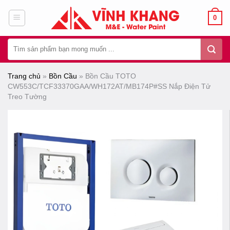
Chuyển
0
đến
nội
Tìm
dung
kiếm:
Trang chủ
»
Bồn Cầu
»
Bồn Cầu TOTO
CW553C/TCF33370GAA/WH172AT/MB174P#SS Nắp Điện Tử
Treo Tường