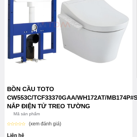
BỒN CẦU TOTO
CW553C/TCF33370GAA/WH172AT/MB174P#
NẮP ĐIỆN TỬ TREO TƯỜNG
Mã sản phẩm
(xem đánh giá)
Được
xếp
Liên hệ
hạng