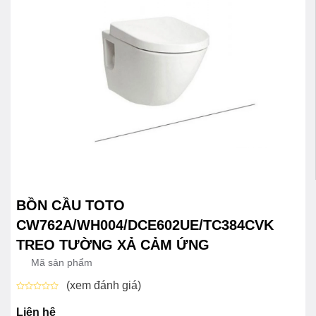
BỒN CẦU TOTO
CW762A/WH004/DCE602UE/TC384CVK
TREO TƯỜNG XẢ CẢM ỨNG
Mã sản phẩm
(xem đánh giá)
Được
xếp
Liên hệ
hạng