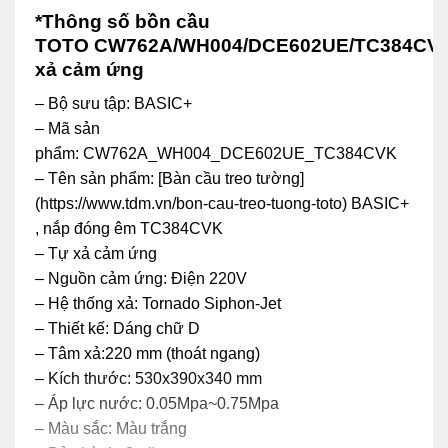
*Thông số bồn cầu
TOTO CW762A/WH004/DCE602UE/TC384CV
xả cảm ứng
– Bộ sưu tập: BASIC+
– Mã sản
phẩm: CW762A_WH004_DCE602UE_TC384CVK
– Tên sản phẩm: [Bàn cầu treo tường]
(https://www.tdm.vn/bon-cau-treo-tuong-toto) BASIC+
, nắp đóng êm TC384CVK
– Tự xả cảm ứng
– Nguồn cảm ứng: Điện 220V
– Hệ thống xả: Tornado Siphon-Jet
– Thiết kế: Dáng chữ D
– Tâm xả:220 mm (thoát ngang)
– Kích thước: 530x390x340 mm
– Áp lực nước: 0.05Mpa~0.75Mpa
– Màu sắc: Màu trắng