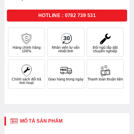
0
5
sao
HOTLINE : 0782 739 531
Hàng chính hãng
Nhân viên tư vấn
Đội ngũ lắp đặt
100%
nhiệt tình
chuyên nghiệp
Chính sách đổi trả
Giao hàng trong ngày
Thanh toán thuận tiện
linh hoạt
MÔ TẢ SẢN PHẨM