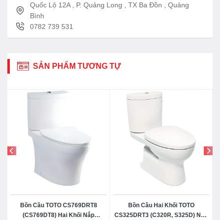
Quốc Lộ 12A , P. Quảng Long , TX Ba Đồn , Quảng
– Nắp bồn cầu: TC384CVK – Xuất xứ: Trung Quốc
Bình
– Gioăng cấp nước: WH004
0782 739 531
– DCE602UE
SẢN PHẨM TƯƠNG TỰ
Bồn Cầu TOTO CS769DRT8
Bồn Cầu Hai Khối TOTO
(CS769DT8) Hai Khối Nắp
CS325DRT3 (C320R, S325D) Nắp