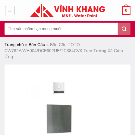
Chuyển
0
đến
nội
Tìm
dung
kiếm:
Trang chủ
»
Bồn Cầu
»
Bồn Cầu TOTO
CW762A/WH004/DCE602UE/TC384CVK Treo Tường Xả Cảm
Ứng