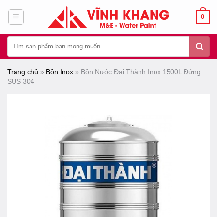
Chuyển
0
đến
nội
Tìm
dung
kiếm:
Trang chủ
»
Bồn Inox
»
Bồn Nước Đại Thành Inox 1500L Đứng
SUS 304