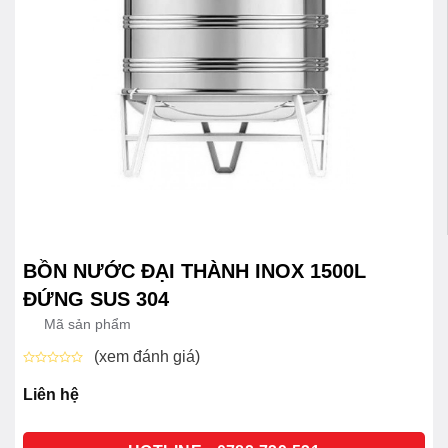
BỒN NƯỚC ĐẠI THÀNH INOX 1500L
ĐỨNG SUS 304
Mã sản phẩm
(xem đánh giá)
Được
xếp
Liên hệ
hạng
0
5
sao