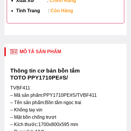
Xuất Xứ
:
Chính Hãng
Tình Trang
:
Còn Hàng
MÔ TẢ SẢN PHẨM
Thông tin cơ bản bồn tắm
TOTO PPY1710PE#S/
TVBF411
– Mã sản phẩm:PPY1710PE#S/TVBF411
– Tên sản phẩm:Bồn tắm ngọc trai
– Không tay vịn
– Mặt bồn chống trượt
– Kích thước:1700x800x595 mm