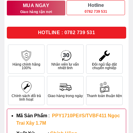
50.360.000₫.
là:
Hotline
MUA NGAY
0782 739 531
Giao hàng tận nơi
41.295.000₫.
HOTLINE : 0782 739 531
Hàng chính hãng
Nhân viên tư vấn
Đội ngũ lắp đặt
100%
nhiệt tình
chuyên nghiệp
Chính sách đổi trả
Giao hàng trong ngày
Thanh toán thuận tiện
linh hoạt
Mã Sản Phẩm
:
PPY1710PE#S/TVBF411 Ngọc
Trai Xây 1.7M