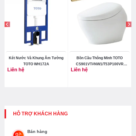
Két Nước Và Khung Âm Tường
Bồn Cầu Thông Minh TOTO
TOTO WH172A
CS901VT#NW1/T53P100VR
Liên hệ
Liên hệ
Neorest NX II
HỖ TRỢ KHÁCH HÀNG
Bán hàng