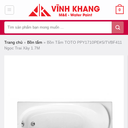
Chuyển
0
đến
nội
Tìm
dung
kiếm:
Trang chủ
»
Bồn tắm
»
Bồn Tắm TOTO PPY1710PE#S/TVBF411
Ngọc Trai Xây 1.7M