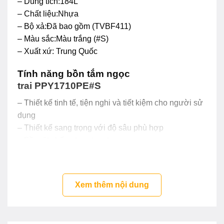
– Dung tích:184L
– Chất liệu:Nhựa
– Bộ xả:Đã bao gồm (TVBF411)
– Màu sắc:Màu trắng (#S)
– Xuất xứ: Trung Quốc
Tính năng bồn tắm ngọc
trai PPY1710PE#S
– Thiết kế tinh tế, tiện nghi và tiết kiệm cho người sử
dụng
– Thiết kế sang trọng với độ sâu phù hợp
– Bề mặt chống trơn trượt
– Lớp cách nhiệt hiệu quả mặt sau bồn tắm
– Nhẹ, dễ lắp đặt
– Chất liệu nhựa với độ bền cao
Xem thêm nội dung