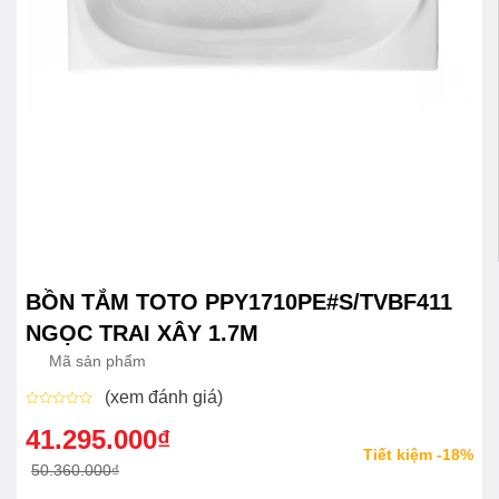
BỒN TẮM TOTO PPY1710PE#S/TVBF411
NGỌC TRAI XÂY 1.7M
Mã sản phẩm
(xem đánh giá)
Được
xếp
41.295.000
₫
Giá
Giá
hạng
Tiết kiệm -18%
0
gốc
hiện
50.360.000
₫
5
sao
là:
tại