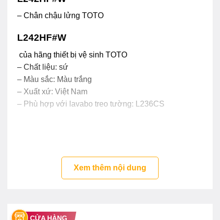
– Chân chậu lửng TOTO
L242HF#W
của hãng thiết bị vệ sinh TOTO
– Chất liệu: sứ
– Màu sắc: Màu trắng
– Xuất xứ: Việt Nam
– Phù hợp với lavabo treo tường: L236CS
Xem thêm nội dung
CỬA HÀNG