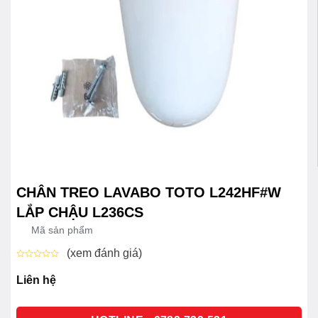
CHÂN TREO LAVABO TOTO L242HF#W
LẮP CHẬU L236CS
Mã sản phẩm
(xem đánh giá)
Được
xếp
Liên hệ
hạng
0
5
sao