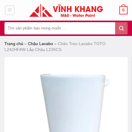
Chuyển
0
đến
nội
Tìm
dung
kiếm:
Trang chủ
»
Chậu Lavabo
»
Chân Treo Lavabo TOTO
L242HF#W Lắp Chậu L236CS