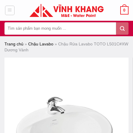
Chuyển
0
đến
nội
Tìm
dung
kiếm:
Trang chủ
»
Chậu Lavabo
»
Chậu Rửa Lavabo TOTO L501C#XW
Dương Vành