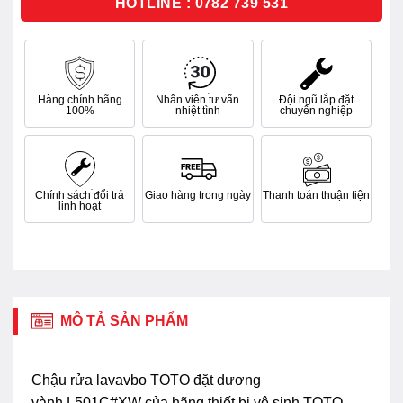
HOTLINE : 0782 739 531
Hàng chính hãng
Nhân viên tư vấn
Đội ngũ lắp đặt
100%
nhiệt tình
chuyên nghiệp
Chính sách đổi trả
Giao hàng trong ngày
Thanh toán thuận tiện
linh hoạt
MÔ TẢ SẢN PHẨM
Chậu rửa lavavbo TOTO đặt dương
vành L501C#XW của hãng thiết bị vệ sinh TOTO