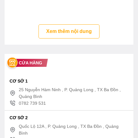
!Bản vẽ bồn rửa mặt lavabo TOTO L501C
Video giới thiệu lavabo TOTO L501CXW
âm bàn dương vành
Xem thêm nội dung
CỬA HÀNG
CƠ SỞ 1
25 Nguyễn Hàm Ninh , P. Quảng Long , TX Ba Đồn ,
Quảng Bình
0782 739 531
CƠ SỞ 2
Quốc Lộ 12A , P. Quảng Long , TX Ba Đồn , Quảng
Bình