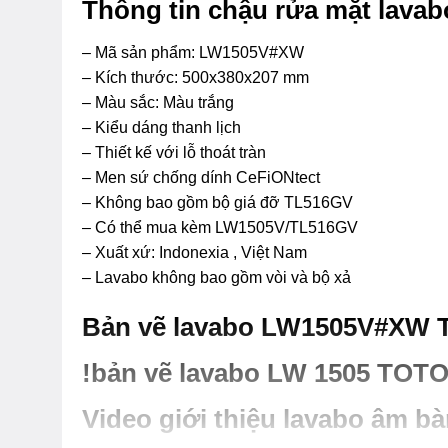
Thông tin chậu rửa mặt lav
– Mã sản phẩm: LW1505V#XW
– Kích thước: 500x380x207 mm
– Màu sắc: Màu trắng
– Kiểu dáng thanh lịch
– Thiết kế với lỗ thoát tràn
– Men sứ chống dính CeFiONtect
– Không bao gồm bộ giá đỡ TL516GV
– Có thể mua kèm LW1505V/TL516GV
– Xuất xứ: Indonexia , Việt Nam
– Lavabo không bao gồm vòi và bộ xả
Bản vẽ lavabo LW1505V#XW 
!bản vẽ lavabo LW 1505 TOT
Video giới thiệu lavabo âm 