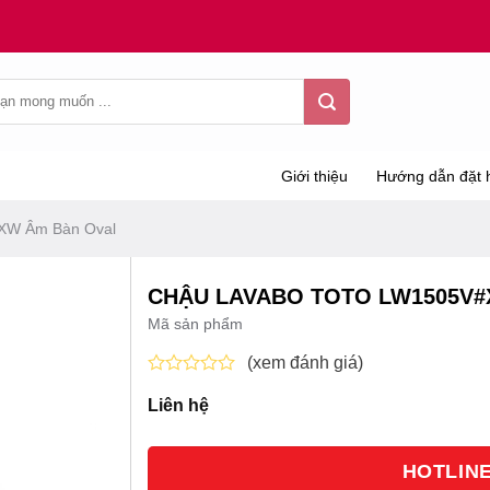
Giới thiệu
Hướng dẫn đặt 
XW Âm Bàn Oval
CHẬU LAVABO TOTO LW1505V#
Mã sản phẩm
(xem đánh giá)
Được
Liên hệ
xếp
hạng
0
5
HOTLINE 
sao