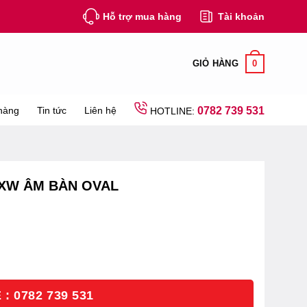
Hỗ trợ mua hàng
Tài khoản
0
GIỎ HÀNG
hàng
Tin tức
Liên hệ
0782 739 531
HOTLINE:
XW ÂM BÀN OVAL
: 0782 739 531