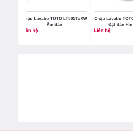
O
Chậu Lavabo TOTO LT505T#XW
Chậu Lavabo TOT
Bàn
Âm Bàn
Đặt Bàn Hìn
Liên hệ
Liên hệ