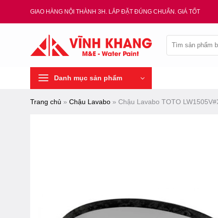
Chuyển
GIAO HÀNG NỘI THÀNH 3H. LẮP ĐẶT ĐÚNG CHUẨN. GIÁ TỐT
đến
nội
Tìm
dung
kiếm:
Danh mục sản phẩm
Trang chủ
»
Chậu Lavabo
»
Chậu Lavabo TOTO LW1505V#