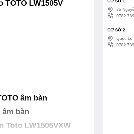
CƠ SỞ 1
abo TOTO LW1505V
25 Nguyễ
0782 739
CƠ SỞ 2
Quốc Lộ 
0782 739
TOTO âm bàn
O âm bàn
bàn Toto LW1505VXW