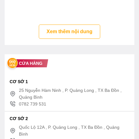
An toàn cho người sử dụng: Sản phẩm chậu rửa
inox đại thành thế hệ mới ĐA13 được sở khoa
học công nghệ và môi trường Hà Nội, chi cục tiêu
chuẩn đo lường chất lượng Hà Nội chứng nhận
Xem thêm nội dung
tiêu chuẩn chất lượng hàng hóa số TC – 02 –
2001 ngày 05 tháng 10 năm 2001.
CỬA HÀNG
CƠ SỞ 1
25 Nguyễn Hàm Ninh , P. Quảng Long , TX Ba Đồn ,
Quảng Bình
0782 739 531
CƠ SỞ 2
Quốc Lộ 12A , P. Quảng Long , TX Ba Đồn , Quảng
Bình