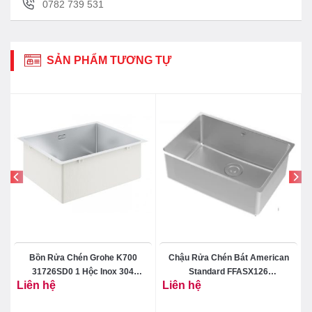
0782 739 531
SẢN PHẨM TƯƠNG TỰ
0
Bồn Rửa Chén Grohe K700
Chậu Rửa Chén Bát American
0
31726SD0 1 Hộc Inox 304
Standard FFASX126
Liên hệ
Liên hệ
550×450 mm
101373MS00 Một Hộc Inox 304