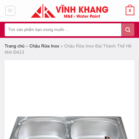
Chuyển
0
đến
nội
Tìm
dung
kiếm:
Trang chủ
»
Chậu Rửa Inox
»
Chậu Rửa Inox Đại Thành Thế Hệ
Mới ĐA13