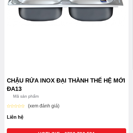
CHẬU RỬA INOX ĐẠI THÀNH THẾ HỆ MỚI
ĐA13
Mã sản phẩm
(xem đánh giá)
Được
xếp
Liên hệ
hạng
0
5
sao