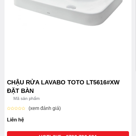
CHẬU RỬA LAVABO TOTO LT5616#XW
ĐẶT BÀN
Mã sản phẩm
(xem đánh giá)
Được
xếp
Liên hệ
hạng
0
5
sao