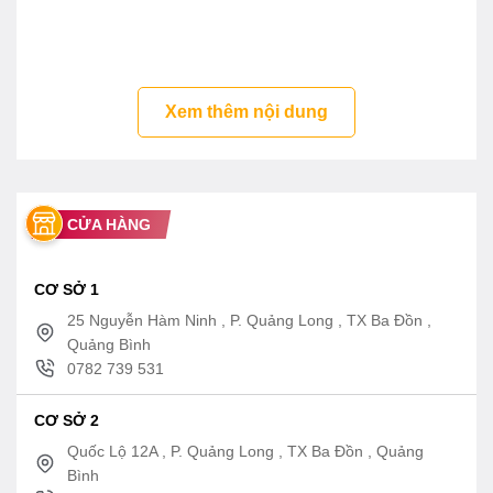
Tính năng chậu rửa mặt LT5616XW
– Kiểu dáng độc đáo dạng đặt nổi trên bàn
– Thiết kế với lỗ thoát tràn
Xem thêm nội dung
CỬA HÀNG
CƠ SỞ 1
25 Nguyễn Hàm Ninh , P. Quảng Long , TX Ba Đồn ,
Quảng Bình
0782 739 531
CƠ SỞ 2
Quốc Lộ 12A , P. Quảng Long , TX Ba Đồn , Quảng
Bình