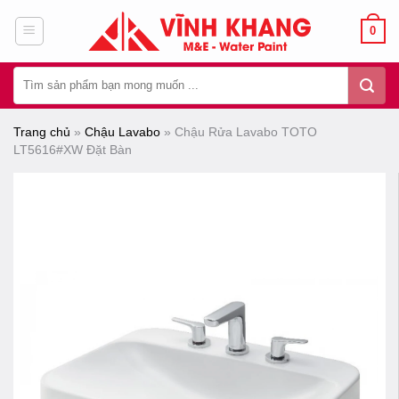
Chuyển
0
đến
nội
Tìm
dung
kiếm:
Trang chủ
»
Chậu Lavabo
»
Chậu Rửa Lavabo TOTO
LT5616#XW Đặt Bàn