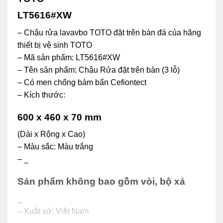
LT5616#XW
– Chậu rửa lavavbo TOTO đặt trên bàn đá của hãng
thiết bị vệ sinh TOTO
– Mã sản phẩm: LT5616#XW
– Tên sản phẩm: Chậu Rửa đặt trên bàn (3 lỗ)
– Có men chống bám bẩn Cefiontect
– Kích thước:
600 x 460 x 70 mm
(Dài x Rộng x Cao)
– Màu sắc: Màu trắng
– _
Sản phẩm không bao gồm vòi, bộ xả
_
– Xuât xứ: Việt Nam