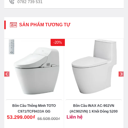
0782 739 531
SẢN PHẨM TƯƠNG TỰ
-20%
Bồn Cầu Thông Minh TOTO
Bồn Cầu INAX AC-902VN
C971/TCF9433A GG
(AC902VN) 1 Khối Dòng S200
53.299.000
₫
Liên hệ
66.508.000
₫
Giá
Giá
gốc
hiện
là:
tại