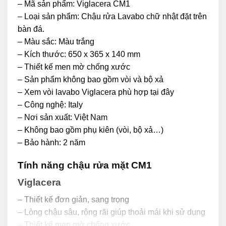
– Mã sản phẩm: Viglacera CM1
– Loại sản phẩm: Chậu rửa Lavabo chữ nhật đặt trên
bàn đá.
– Màu sắc: Màu trắng
– Kích thước: 650 x 365 x 140 mm
– Thiết kế men mờ chống xước
– Sản phẩm không bao gồm vòi và bộ xả
– Xem vòi lavabo Viglacera phù hợp tại đây
– Công nghệ: Italy
– Nơi sản xuất: Việt Nam
– Không bao gồm phụ kiên (vòi, bộ xả…)
– Bảo hành: 2 năm
Tính năng chậu rửa mặt CM1
Viglacera
– Thiết kế đơn giản, sang trọng
– Lòng chậu sâu, rộng rãi giúp thoải mái khi sử dụng
– Thiết kế men mờ chống xước