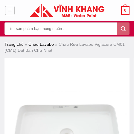
Chuyển
0
đến
nội
Tìm
dung
kiếm:
Trang chủ
»
Chậu Lavabo
»
Chậu Rửa Lavabo Viglacera CM01
(CM1) Đặt Bàn Chữ Nhật