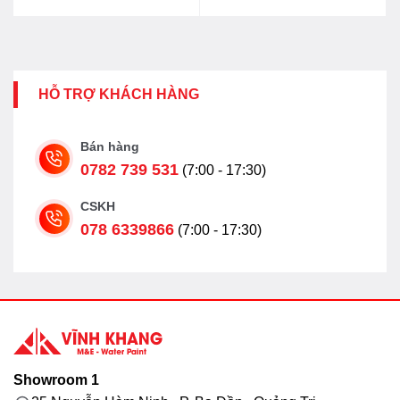
66.508.000₫.
là:
53.299.000₫.
HỖ TRỢ KHÁCH HÀNG
Bán hàng
0782 739 531
(7:00 - 17:30)
CSKH
078 6339866
(7:00 - 17:30)
Showroom 1