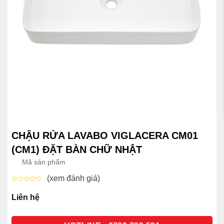
CHẬU RỬA LAVABO VIGLACERA CM01
(CM1) ĐẶT BÀN CHỮ NHẬT
Mã sản phẩm
(xem đánh giá)
Được
xếp
Liên hệ
hạng
0
5
sao