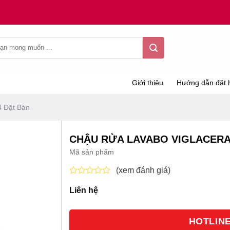
Giới thiệu
Hướng dẫn đặt 
4 Đặt Bàn
CHẬU RỬA LAVABO VIGLACERA
Mã sản phẩm
(xem đánh giá)
Được
Liên hệ
xếp
hạng
0
5
HOTLINE 
sao