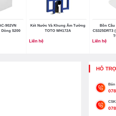
AC-902VN
Két Nước Và Khung Âm Tường
Bồn Cầu 
i Dòng S200
TOTO WH172A
CS325DRT3 (
T
Liên hệ
Liên hệ
HỖ TR
Bán
078
CSK
078