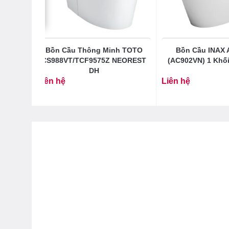
T8 Hai
Bồn Cầu Thông Minh TOTO
Bồn Cầu INAX 
S
CS988VT/TCF9575Z NEOREST
(AC902VN) 1 Khố
DH
Liên hệ
Liên hệ