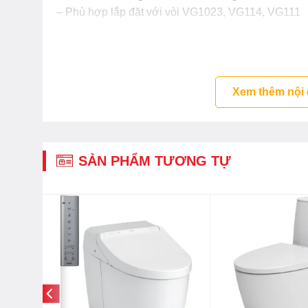
– Phù hợp lắp đặt với vòi VG1023, VG114, VG111
Xem thêm nội
SẢN PHẨM TƯƠNG TỰ