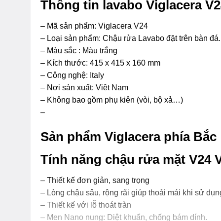
Thông tin lavabo Viglacera V2
– Mã sản phẩm: Viglacera V24
– Loại sản phẩm: Chậu rửa Lavabo đặt trên bàn đá.
– Màu sắc : Màu trắng
– Kích thước: 415 x 415 x 160 mm
– Công nghệ: Italy
– Nơi sản xuất: Việt Nam
– Không bao gồm phụ kiên (vòi, bộ xả…)
–
Sản phẩm Viglacera phía Bắc
Tính năng chậu rửa mặt V24 V
– Thiết kế đơn giản, sang trọng
– Lòng chậu sâu, rộng rãi giúp thoải mái khi sử dụn
– Thiết kế với lỗ thoát tràn
– Men Nano nung: Diệt khuẩn, chống bám dính.