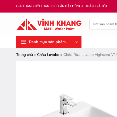
Chuyển
GIAO HÀNG NỘI THÀNH 3H. LẮP ĐẶT ĐÚNG CHUẨN. GIÁ TỐT
đến
nội
Tìm
dung
kiếm:
Danh mục sản phẩm
Trang chủ
»
Chậu Lavabo
»
Chậu Rửa Lavabo Viglacera V2