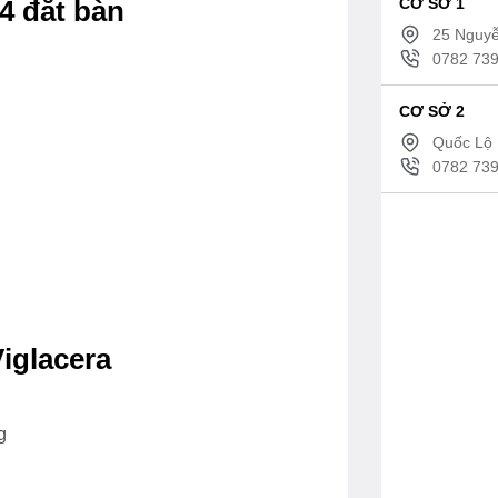
CƠ SỞ 1
4 đăt bàn
25 Nguyễ
0782 739
CƠ SỞ 2
Quốc Lộ 
0782 739
iglacera
g