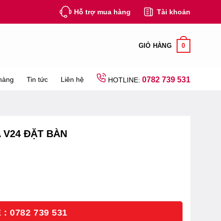
Hỗ trợ mua hàng
Tài khoản
0
GIỎ HÀNG
hàng
Tin tức
Liên hệ
0782 739 531
HOTLINE:
 V24 ĐẶT BÀN
: 0782 739 531