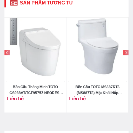
SẢN PHẨM TƯƠNG TỰ
Bồn Cầu Thông Minh TOTO
Bồn Cầu TOTO MS887RT8
CS988VT/TCF9575Z NEOREST
(MS887T8) Một Khối Nắp
Liên hệ
Liên hệ
DH
TC600VS