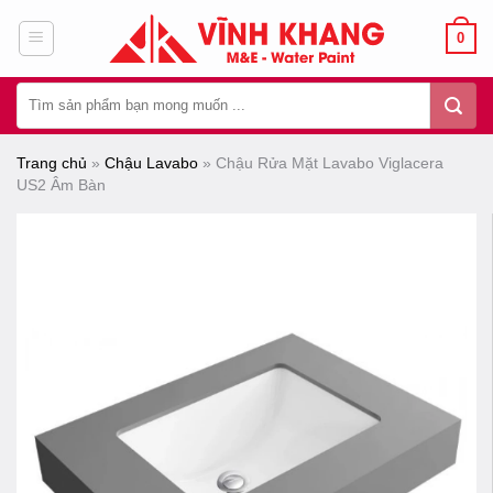
Chuyển
0
đến
nội
Tìm
dung
kiếm:
Trang chủ
»
Chậu Lavabo
»
Chậu Rửa Mặt Lavabo Viglacera
US2 Âm Bàn