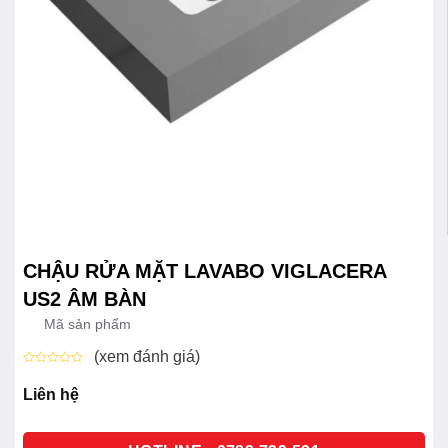
CHẬU RỬA MẶT LAVABO VIGLACERA
US2 ÂM BÀN
Mã sản phẩm
(xem đánh giá)
Được
xếp
Liên hệ
hạng
0
5
sao