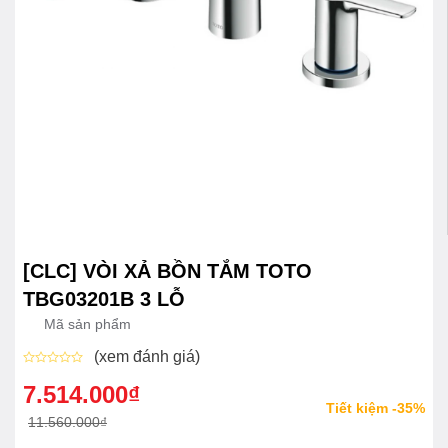
[CLC] VÒI XẢ BỒN TẮM TOTO
TBG03201B 3 LỖ
Mã sản phẩm
(xem đánh giá)
Được
xếp
7.514.000
₫
Giá
Giá
hạng
Tiết kiệm -35%
0
gốc
hiện
11.560.000
₫
5
sao
là:
tại