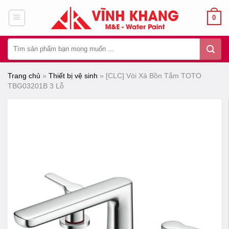
Chuyển
0
đến
nội
Tìm
dung
kiếm:
Trang chủ
»
Thiết bị vệ sinh
»
[CLC] Vòi Xả Bồn Tắm TOTO
TBG03201B 3 Lỗ