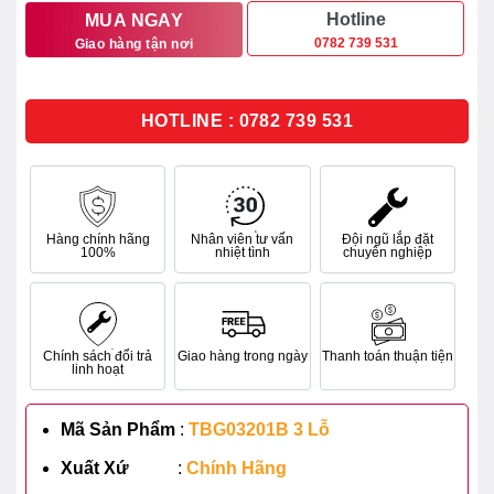
11.560.000₫.
là:
Hotline
MUA NGAY
0782 739 531
Giao hàng tận nơi
7.514.000₫.
HOTLINE : 0782 739 531
Hàng chính hãng
Nhân viên tư vấn
Đội ngũ lắp đặt
100%
nhiệt tình
chuyên nghiệp
Chính sách đổi trả
Giao hàng trong ngày
Thanh toán thuận tiện
linh hoạt
Mã Sản Phẩm
:
TBG03201B 3 Lỗ
Xuất Xứ
:
Chính Hãng