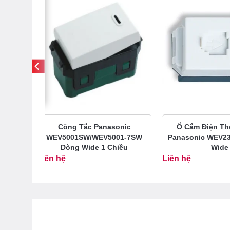
sonic
Công Tắc Panasonic
Ổ Cắm Điện Th
 Wide
WEV5001SW/WEV5001-7SW
Panasonic WEV2
Dòng Wide 1 Chiều
Wide
Liên hệ
Liên hệ