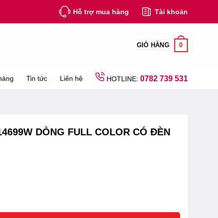
Hỗ trợ mua hàng
Tài khoản
0
GIỎ HÀNG
hàng
Tin tức
Liên hệ
0782 739 531
HOTLINE:
4699W DÒNG FULL COLOR CÓ ĐÈN