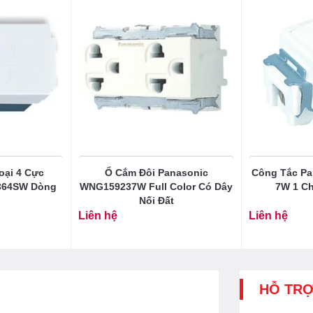
oại 4 Cực
Ổ Cắm Đôi Panasonic
Công Tắc Pa
364SW Dòng
WNG159237W Full Color Có Dây
7W 1 Ch
Nối Đất
Liên hệ
Liên hệ
HỖ TR