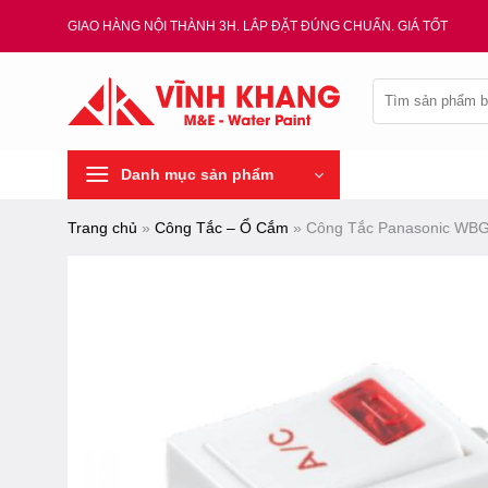
Chuyển
GIAO HÀNG NỘI THÀNH 3H. LẮP ĐẶT ĐÚNG CHUẨN. GIÁ TỐT
đến
nội
Tìm
dung
kiếm:
Danh mục sản phẩm
Trang chủ
»
Công Tắc – Ổ Cắm
»
Công Tắc Panasonic WBG