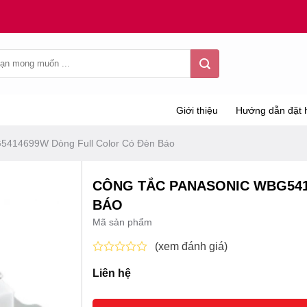
Giới thiệu
Hướng dẫn đặt 
5414699W Dòng Full Color Có Đèn Báo
CÔNG TẮC PANASONIC WBG541
BÁO
Mã sản phẩm
(xem đánh giá)
Được
Liên hệ
xếp
hạng
0
5