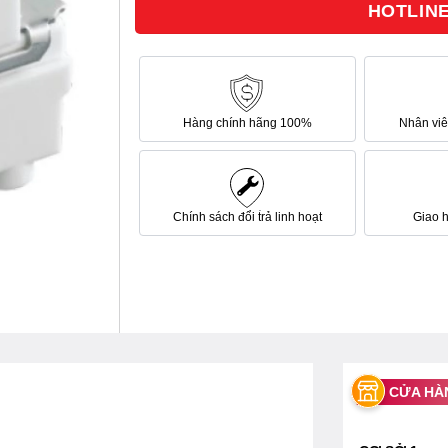
HOTLINE 
sao
Hàng chính hãng 100%
Nhân viên
Chính sách đổi trả linh hoạt
Giao 
CỬA HÀ