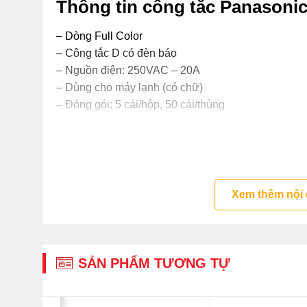
Thông tin công tắc Panason
– Dòng Full Color
– Công tắc D có đèn báo
– Nguồn điện: 250VAC – 20A
– Dùng cho máy lạnh (có chữ)
– Đóng gói: 5 cái/hộp, 50 cái/thùng
Xem thêm nội
SẢN PHẨM TƯƠNG TỰ