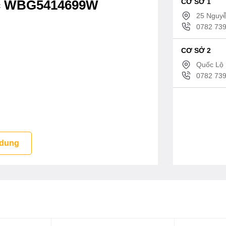
CƠ SỞ 1
ic WBG5414699W
25 Nguyễ
0782 739
CƠ SỞ 2
Quốc Lộ 
0782 739
 dung