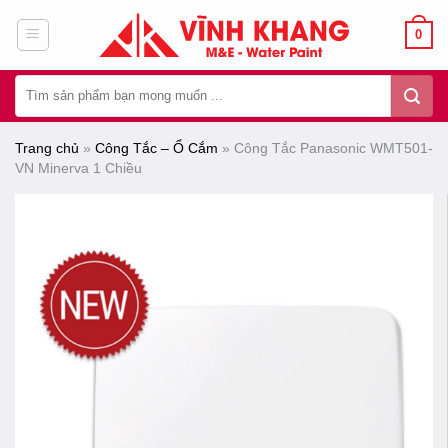
Chuyển
0
đến
nội
Tìm
dung
kiếm:
Trang chủ
»
Công Tắc – Ổ Cắm
»
Công Tắc Panasonic WMT501-
VN Minerva 1 Chiều