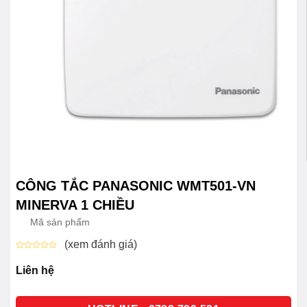
CÔNG TẮC PANASONIC WMT501-VN
MINERVA 1 CHIỀU
Mã sản phẩm
(xem đánh giá)
Được
xếp
Liên hệ
hạng
0
5
sao