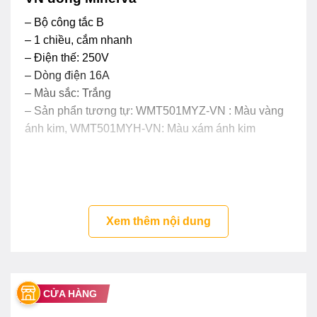
– Bộ công tắc B
– 1 chiều, cắm nhanh
– Điện thế: 250V
– Dòng điện 16A
– Màu sắc: Trắng
– Sản phẩn tương tự: WMT501MYZ-VN : Màu vàng
ánh kim, WMT501MYH-VN: Màu xám ánh kim
Xem thêm nội dung
CỬA HÀNG