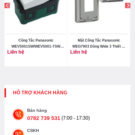
Công Tắc Panasonic
Mặt Công Tắc Panasonic
t
WEV5001SW/WEV5001-7SW
WEG7903 Dòng Wide 3 Thiết Bị
Liên hệ
Liên hệ
Dòng Wide 1 Chiều
Có Nắp Che
HỖ TRỢ KHÁCH HÀNG
Bán hàng
0782 739 531
(7:00 - 17:30)
CSKH