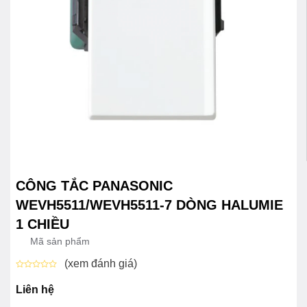
CÔNG TẮC PANASONIC
WEVH5511/WEVH5511-7 DÒNG HALUMIE
1 CHIỀU
Mã sản phẩm
(xem đánh giá)
Được
xếp
Liên hệ
hạng
0