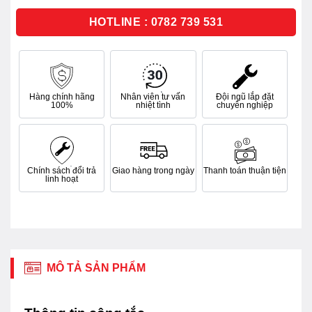
5
sao
HOTLINE : 0782 739 531
Hàng chính hãng
Nhân viên tư vấn
Đội ngũ lắp đặt
100%
nhiệt tình
chuyên nghiệp
Chính sách đổi trả
Giao hàng trong ngày
Thanh toán thuận tiện
linh hoạt
MÔ TẢ SẢN PHẨM