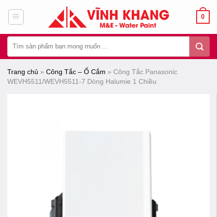
Chuyển
0
đến
nội
Tìm
dung
kiếm:
Trang chủ
»
Công Tắc – Ổ Cắm
»
Công Tắc Panasonic
WEVH5511/WEVH5511-7 Dòng Halumie 1 Chiều