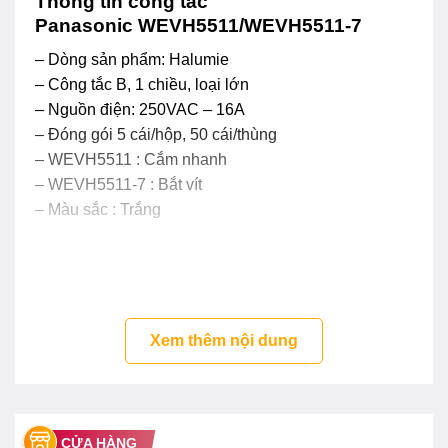
Thông tin công tắc
Panasonic WEVH5511/WEVH5511-7
– Dòng sản phẩm: Halumie
– Công tắc B, 1 chiều, loại lớn
– Nguồn điện: 250VAC – 16A
– Đóng gói 5 cái/hộp, 50 cái/thùng
– WEVH5511 : Cắm nhanh
– WEVH5511-7 : Bắt vít
– Màu sắc : Trắng
Xem thêm nội dung
CỬA HÀNG