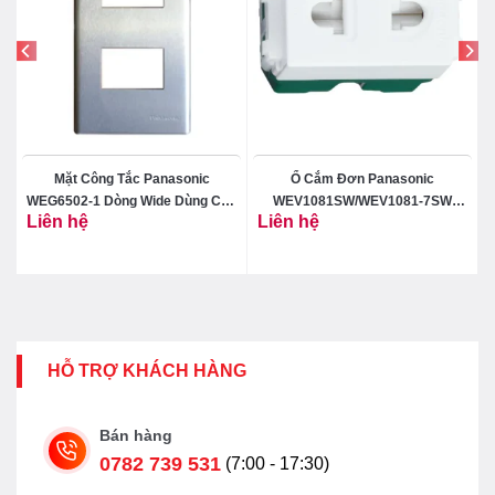
Mặt Công Tắc Panasonic
Ổ Cắm Đơn Panasonic
t
WEG6502-1 Dòng Wide Dùng Cho
WEV1081SW/WEV1081-7SW
Liên hệ
Liên hệ
2 Thiết Bị
Dòng Wide
HỖ TRỢ KHÁCH HÀNG
Bán hàng
0782 739 531
(7:00 - 17:30)