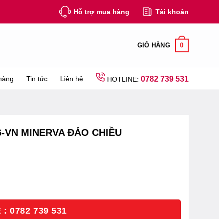
Hỗ trợ mua hàng
Tài khoản
0
GIỎ HÀNG
hàng
Tin tức
Liên hệ
0782 739 531
HOTLINE:
-VN MINERVA ĐẢO CHIỀU
: 0782 739 531