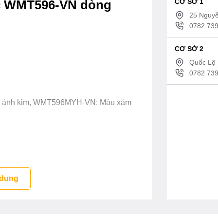
CƠ SỞ 1
ic WMT596-VN dòng
25 Nguyễ
0782 739
CƠ SỞ 2
Quốc Lộ 
0782 739
g ánh kim, WMT596MYH-VN: Màu xám
 dung