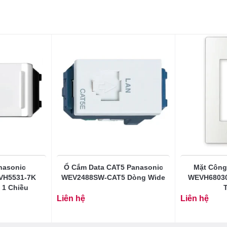
nasonic
Ổ Cắm Data CAT5 Panasonic
Mặt Công
VH5531-7K
WEV2488SW-CAT5 Dòng Wide
WEVH68030
 1 Chiều
T
Liên hệ
Liên hệ