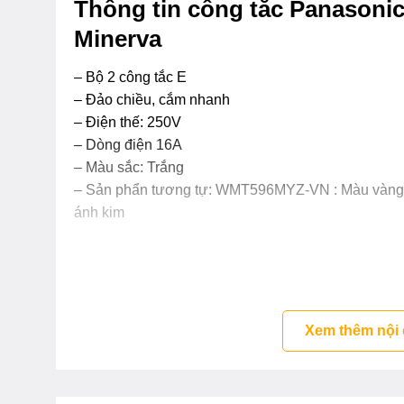
Thông tin công tắc Panason
Minerva
– Bộ 2 công tắc E
– Đảo chiều, cắm nhanh
– Điện thế: 250V
– Dòng điện 16A
– Màu sắc: Trắng
– Sản phẩn tương tự: WMT596MYZ-VN : Màu vàn
ánh kim
Xem thêm nội