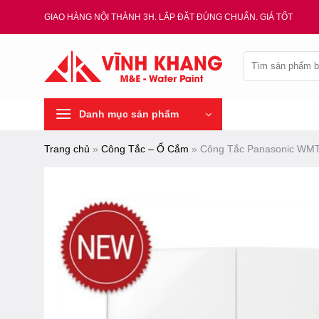
Chuyển
GIAO HÀNG NỘI THÀNH 3H. LẮP ĐẶT ĐÚNG CHUẨN. GIÁ TỐT
đến
nội
Tìm
dung
kiếm:
Danh mục sản phẩm
Trang chủ
»
Công Tắc – Ổ Cắm
»
Công Tắc Panasonic WMT