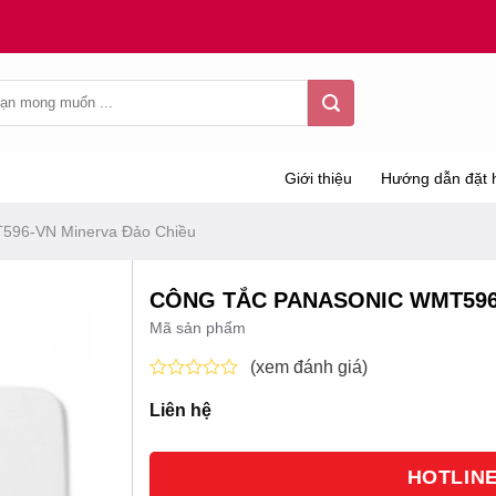
Giới thiệu
Hướng dẫn đặt 
596-VN Minerva Đảo Chiều
CÔNG TẮC PANASONIC WMT596
Mã sản phẩm
(xem đánh giá)
Được
Liên hệ
xếp
hạng
0
5
HOTLINE 
sao