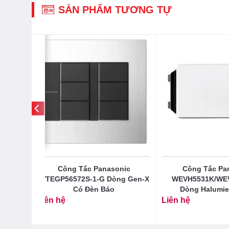
SẢN PHẨM TƯƠNG TỰ
onic
Công Tắc Panasonic
Công Tắc Pa
3 Thiết
WTEGP56572S‑1‑G Dòng Gen-X
WEVH5531K/WE
Có Đèn Báo
Dòng Halumie
Liên hệ
Liên hệ