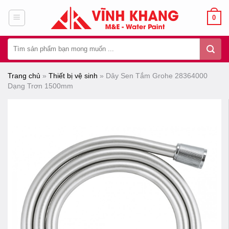
Chuyển
0
đến
nội
Tìm
dung
kiếm:
Trang chủ
»
Thiết bị vệ sinh
»
Dây Sen Tắm Grohe 28364000
Dạng Trơn 1500mm