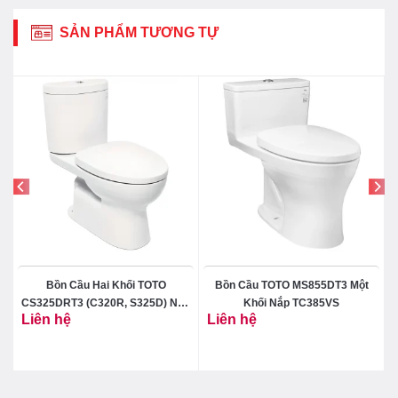
SẢN PHẨM TƯƠNG TỰ
Bồn Cầu Hai Khối TOTO
Bồn Cầu TOTO MS855DT3 Một
a
CS325DRT3 (C320R, S325D) Nắp
Khối Nắp TC385VS
Liên hệ
Liên hệ
TC385VS