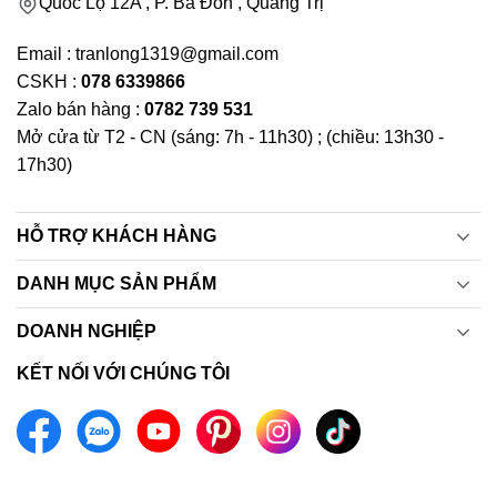
Quốc Lộ 12A , P. Ba Đồn , Quảng Trị
Email : tranlong1319@gmail.com
CSKH :
078 6339866
Zalo bán hàng :
0782 739 531
Mở cửa từ T2 - CN (sáng: 7h - 11h30) ; (chiều: 13h30 -
17h30)
HỖ TRỢ KHÁCH HÀNG
DANH MỤC SẢN PHẨM
DOANH NGHIỆP
KẾT NỐI VỚI CHÚNG TÔI