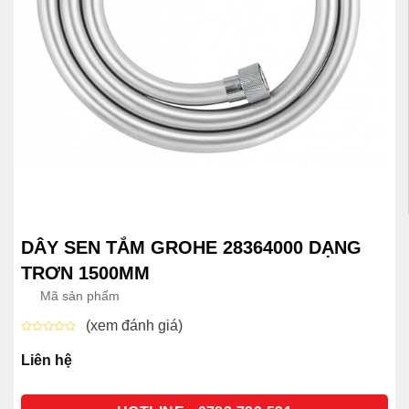
DÂY SEN TẮM GROHE 28364000 DẠNG
TRƠN 1500MM
Mã sản phẩm
(xem đánh giá)
Được
xếp
Liên hệ
hạng
0
5
sao