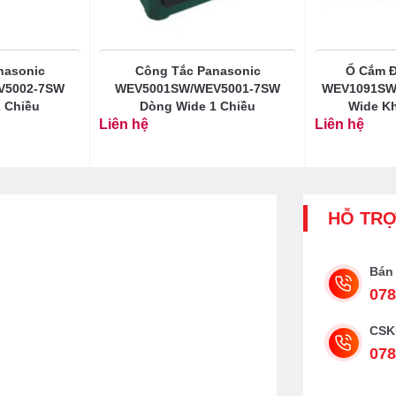
nasonic
Công Tắc Panasonic
Ổ Cắm Đ
V5002-7SW
WEV5001SW/WEV5001-7SW
WEV1091SW
 Chiều
Dòng Wide 1 Chiều
Wide K
Liên hệ
Liên hệ
HỖ TR
Bán
078
CSK
078