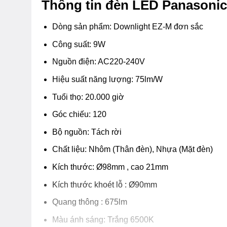
Thông tin đèn LED Panasoni
Dòng sản phẩm: Downlight EZ-M đơn sắc
Công suất: 9W
Nguồn điện: AC220-240V
Hiệu suất năng lượng: 75lm/W
Tuổi thọ: 20.000 giờ
Góc chiếu: 120
Bộ nguồn: Tách rời
Chất liệu: Nhôm (Thân đèn), Nhựa (Mặt đèn)
Kích thước: Ø98mm , cao 21mm
Kích thước khoét lỗ : Ø90mm
Quang thông : 675lm
Màu ánh sáng: Trắng 6500K