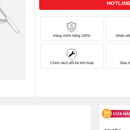
HOTLINE 
sao
Hàng chính hãng 100%
Nhân viên
Chính sách đổi trả linh hoạt
Giao 
CỬA HÀ