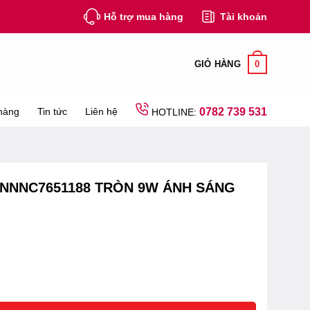
Hỗ trợ mua hàng
Tài khoản
0
GIỎ HÀNG
hàng
Tin tức
Liên hệ
0782 739 531
HOTLINE:
 NNNC7651188 TRÒN 9W ÁNH SÁNG