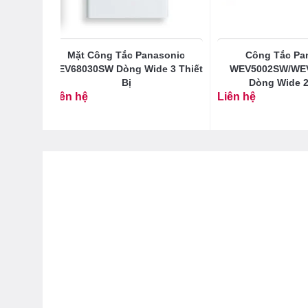
ic
Mặt Công Tắc Panasonic
Công Tắc Pa
1-7K
WEV68030SW Dòng Wide 3 Thiết
WEV5002SW/WE
iều
Bị
Dòng Wide 2
Liên hệ
Liên hệ