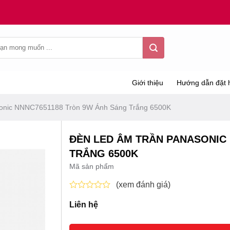
Giới thiệu
Hướng dẫn đặt 
sonic NNNC7651188 Tròn 9W Ánh Sáng Trắng 6500K
ĐÈN LED ÂM TRẦN PANASONIC
TRẮNG 6500K
Mã sản phẩm
(xem đánh giá)
Được
Liên hệ
xếp
hạng
0
5