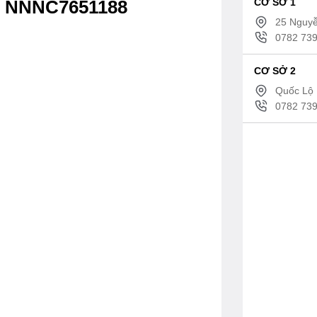
CƠ SỞ 1
c NNNC7651188
25 Nguyễ
0782 739
CƠ SỞ 2
Quốc Lộ 
0782 739