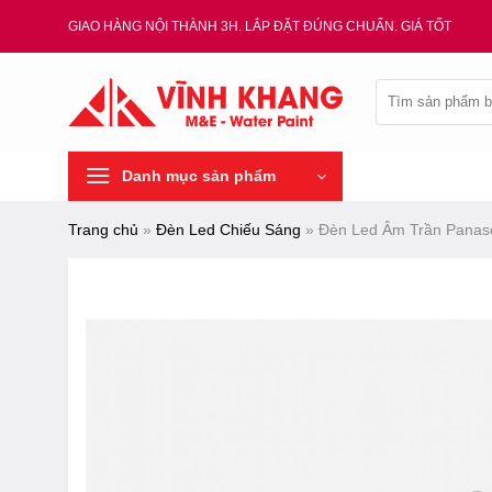
Chuyển
GIAO HÀNG NỘI THÀNH 3H. LẮP ĐẶT ĐÚNG CHUẨN. GIÁ TỐT
đến
nội
Tìm
dung
kiếm:
Danh mục sản phẩm
Trang chủ
»
Đèn Led Chiếu Sáng
»
Đèn Led Âm Trần Pana