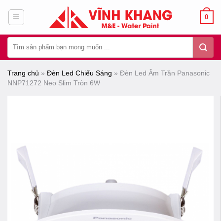
Chuyển
0
đến
nội
Tìm
dung
kiếm:
Trang chủ
»
Đèn Led Chiếu Sáng
»
Đèn Led Âm Trần Panasonic
NNP71272 Neo Slim Tròn 6W