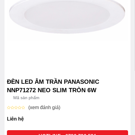
ĐÈN LED ÂM TRẦN PANASONIC
NNP71272 NEO SLIM TRÒN 6W
Mã sản phẩm
(xem đánh giá)
Được
xếp
Liên hệ
hạng
0
5
sao