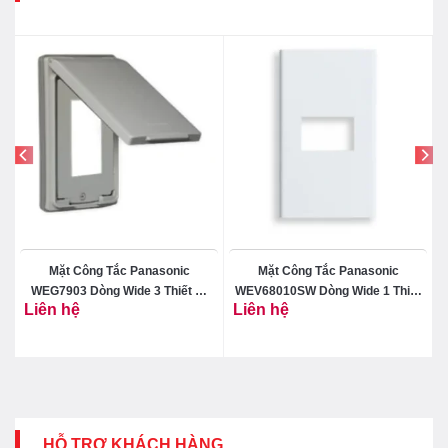
Mặt Công Tắc Panasonic
Mặt Công Tắc Panasonic
X
WEG7903 Dòng Wide 3 Thiết Bị
WEV68010SW Dòng Wide 1 Thiết
Liên hệ
Liên hệ
Có Nắp Che
Bị
HỖ TRỢ KHÁCH HÀNG