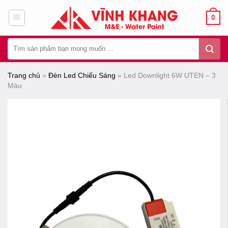
Chuyển
0
đến
nội
Tìm
dung
kiếm:
Trang chủ
»
Đèn Led Chiếu Sáng
»
Led Downlight 6W UTEN – 3
Màu