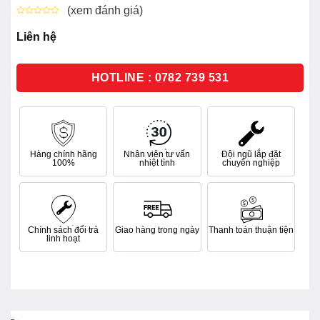
(xem đánh giá)
Được
xếp
Liên hệ
hạng
0
5
sao
HOTLINE : 0782 739 531
Hàng chính hãng
Nhân viên tư vấn
Đội ngũ lắp đặt
100%
nhiệt tình
chuyên nghiệp
Chính sách đổi trả
Giao hàng trong ngày
Thanh toán thuận tiện
linh hoạt