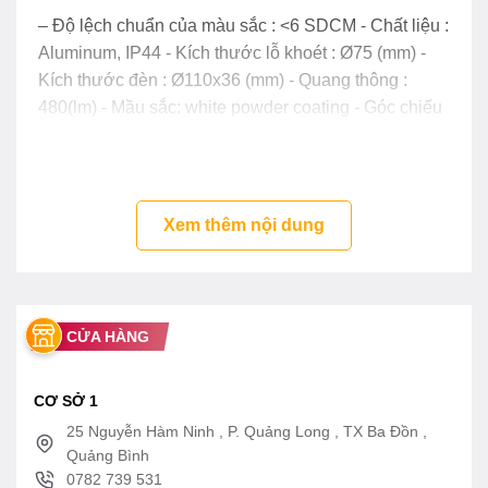
– Độ lệch chuẩn của màu sắc : <6 SDCM - Chất liệu :
Aluminum, IP44 - Kích thước lỗ khoét : Ø75 (mm) -
Kích thước đèn : Ø110x36 (mm) - Quang thông :
480(lm) - Mầu sắc: white powder coating - Góc chiếu
sáng : 110° - Đóng gói: 50 cái / thùng - Bảo hành: 3
năm - Trạng thái: Còn hàng
Xem thêm nội dung
CỬA HÀNG
CƠ SỞ 1
25 Nguyễn Hàm Ninh , P. Quảng Long , TX Ba Đồn ,
Quảng Bình
0782 739 531