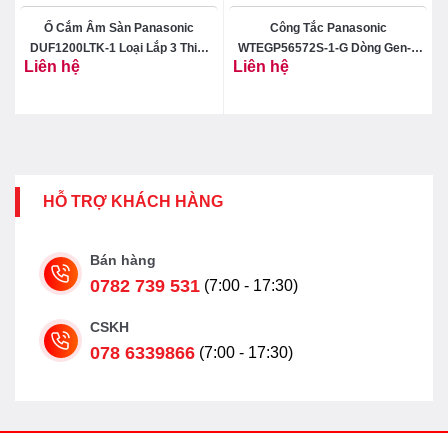
Ổ Cắm Âm Sàn Panasonic
Công Tắc Panasonic
DUF1200LTK-1 Loại Lắp 3 Thiết
WTEGP56572S‑1‑G Dòng Gen-X
Liên hệ
Liên hệ
Bị Có Đế Âm
Có Đèn Báo
HỖ TRỢ KHÁCH HÀNG
Bán hàng
0782 739 531
(7:00 - 17:30)
CSKH
078 6339866
(7:00 - 17:30)