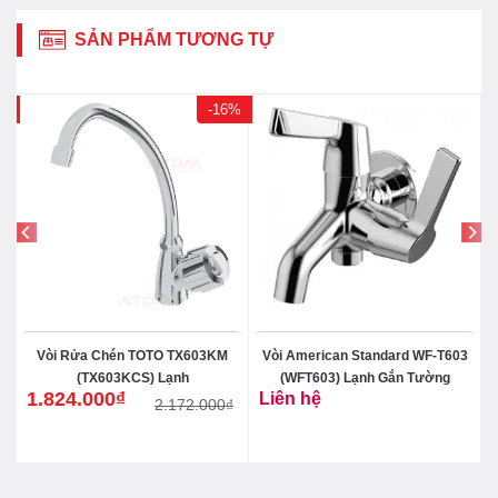
SẢN PHẨM TƯƠNG TỰ
0%
-16%
J
Vòi Rửa Chén TOTO TX603KM
Vòi American Standard WF-T603
(TX603KCS) Lạnh
(WFT603) Lạnh Gắn Tường
1.824.000
₫
Liên hệ
₫
2.172.000
₫
Giá
Giá
gốc
hiện
là:
tại
2.172.000₫.
là:
1.824.000₫.