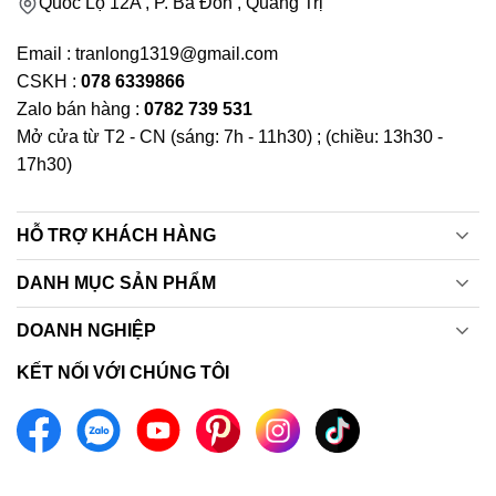
Quốc Lộ 12A , P. Ba Đồn , Quảng Trị
Email : tranlong1319@gmail.com
CSKH :
078 6339866
Zalo bán hàng :
0782 739 531
Mở cửa từ T2 - CN (sáng: 7h - 11h30) ; (chiều: 13h30 -
17h30)
HỖ TRỢ KHÁCH HÀNG
DANH MỤC SẢN PHẨM
DOANH NGHIỆP
KẾT NỐI VỚI CHÚNG TÔI