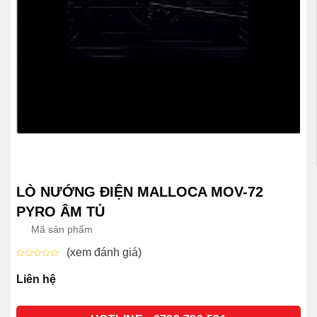
LÒ NƯỚNG ĐIỆN MALLOCA MOV-72
PYRO ÂM TỦ
Mã sản phẩm
(xem đánh giá)
Được
xếp
Liên hệ
hạng
0
5
sao