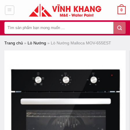
Chuyển
0
đến
nội
Tìm
dung
kiếm:
Trang chủ
»
Lò Nướng
»
Lò Nướng Malloca MOV-655EST