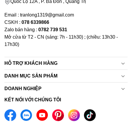
Quốc Lộ 12A , P. Ba Đồn , Quảng Trị
Email : tranlong1319@gmail.com
CSKH :
078 6339866
Zalo bán hàng :
0782 739 531
Mở cửa từ T2 - CN (sáng: 7h - 11h30) ; (chiều: 13h30 -
17h30)
HỖ TRỢ KHÁCH HÀNG
DANH MỤC SẢN PHẨM
DOANH NGHIỆP
KẾT NỐI VỚI CHÚNG TÔI