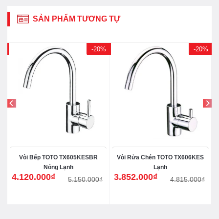
SẢN PHẨM TƯƠNG TỰ
0%
-20%
-20%
Vòi Bếp TOTO TX605KESBR
Vòi Rửa Chén TOTO TX606KES
y
Nóng Lạnh
Lạnh
4.120.000
₫
3.852.000
₫
₫
5.150.000
₫
4.815.000
₫
Giá
Giá
Giá
Giá
gốc
hiện
gốc
hiện
là:
tại
là:
tại
5.150.000₫.
là:
4.815.000₫.
là:
4.120.000₫.
3.852.000₫.