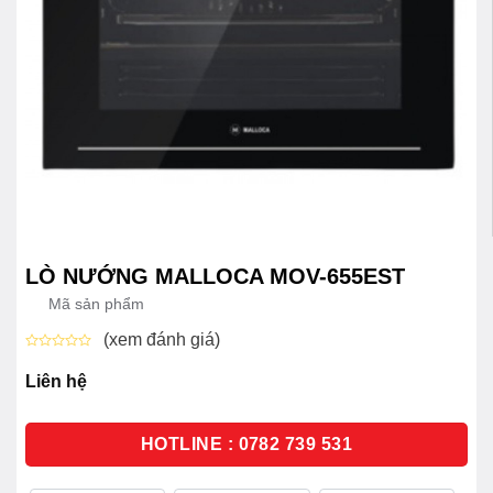
LÒ NƯỚNG MALLOCA MOV-655EST
Mã sản phẩm
(xem đánh giá)
Được
xếp
Liên hệ
hạng
0
5
sao
HOTLINE : 0782 739 531