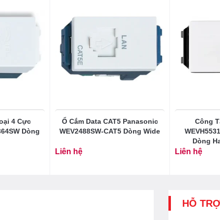
oại 4 Cực
Ổ Cắm Data CAT5 Panasonic
Công T
364SW Dòng
WEV2488SW-CAT5 Dòng Wide
WEVH5531
Dòng Ha
Liên hệ
Liên hệ
HỖ TR