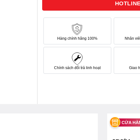
HOTLINE 
sao
Hàng chính hãng 100%
Nhân viên
Chính sách đổi trả linh hoạt
Giao 
CỬA HÀ