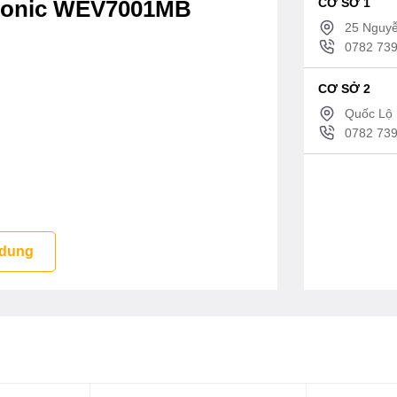
CƠ SỞ 1
asonic WEV7001MB
25 Nguyễ
0782 739
CƠ SỞ 2
Quốc Lộ 
0782 739
 dung