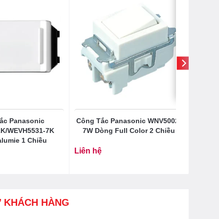
ắc Panasonic
Công Tắc Panasonic WNV5002-
K/WEVH5531-7K
7W Dòng Full Color 2 Chiều
lumie 1 Chiều
Liên hệ
Ợ KHÁCH HÀNG