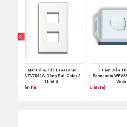
uẩn A
Mặt Công Tắc Panasonic
Ổ Cắm Điện Th
SW-1
WZV7842W Dòng Full Color 2
Panasonic WEV2
Thiết Bị
Wide
Liên hệ
Liên hệ