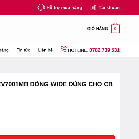
Hỗ trợ mua hàng
Tài khoản
0
GIỎ HÀNG
hàng
Tin tức
Liên hệ
0782 739 531
HOTLINE:
V7001MB DÒNG WIDE DÙNG CHO CB