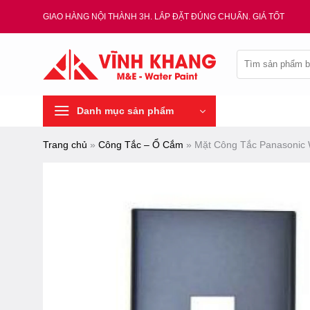
Chuyển
GIAO HÀNG NỘI THÀNH 3H. LẮP ĐẶT ĐÚNG CHUẨN. GIÁ TỐT
đến
nội
Tìm
dung
kiếm:
Danh mục sản phẩm
Trang chủ
»
Công Tắc – Ổ Cắm
»
Mặt Công Tắc Panasonic