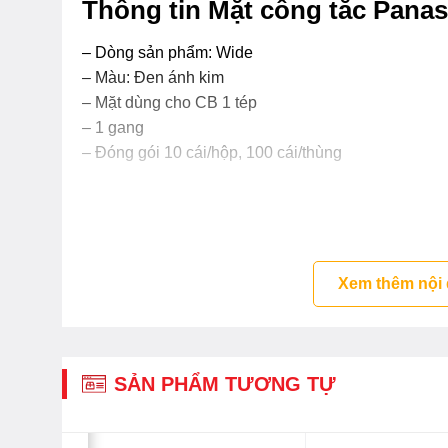
Thông tin Mặt công tắc Pan
– Dòng sản phẩm: Wide
– Màu: Đen ánh kim
– Mặt dùng cho CB 1 tép
– 1 gang
– Đóng gói 10 cái/hộp, 100 cái/thùng
Xem thêm nội
SẢN PHẨM TƯƠNG TỰ