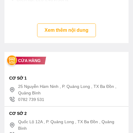
Kích thước: W900 x D500 x H(635-1215)mm
Xem thêm nội dung
CỬA HÀNG
CƠ SỞ 1
25 Nguyễn Hàm Ninh , P. Quảng Long , TX Ba Đồn ,
Quảng Bình
0782 739 531
CƠ SỞ 2
Quốc Lộ 12A , P. Quảng Long , TX Ba Đồn , Quảng
Bình