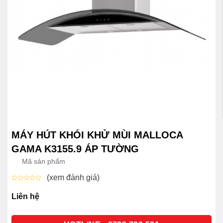
MÁY HÚT KHÓI KHỬ MÙI MALLOCA
GAMA K3155.9 ÁP TƯỜNG
Mã sản phẩm
(xem đánh giá)
Được
xếp
Liên hệ
hạng
0
5
sao