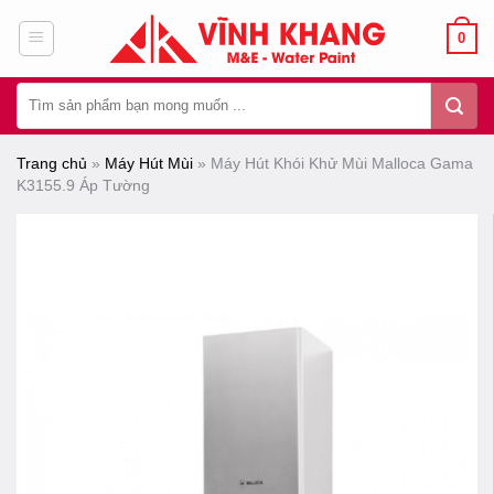
Chuyển
0
đến
nội
Tìm
dung
kiếm:
Trang chủ
»
Máy Hút Mùi
»
Máy Hút Khói Khử Mùi Malloca Gama
K3155.9 Áp Tường